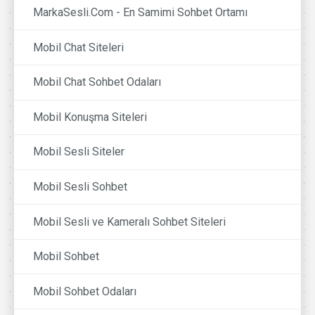
MarkaSesli.Com - En Samimi Sohbet Ortamı
Mobil Chat Siteleri
Mobil Chat Sohbet Odaları
Mobil Konuşma Siteleri
Mobil Sesli Siteler
Mobil Sesli Sohbet
Mobil Sesli ve Kameralı Sohbet Siteleri
Mobil Sohbet
Mobil Sohbet Odaları