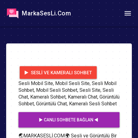
MarkaSesLi.Com
SESLI VE KAMERALI SOHBET
Sesli Mobil Site, Mobil Sesli Site, Sesli Mobil
Sohbet, Mobil Sesli Sohbet, Sesli Site, Sesli
Chat, Kameralı Sohbet, Kameralı Chat, Görüntülü
Sohbet, Görüntülü Chat, Kameralı Sesli Sohbet
▶️ CANLI SOHBETE BAĞLAN ◀️
🌏MARKASESLİ.COM🌍 Sesli ve Görüntülü Bir