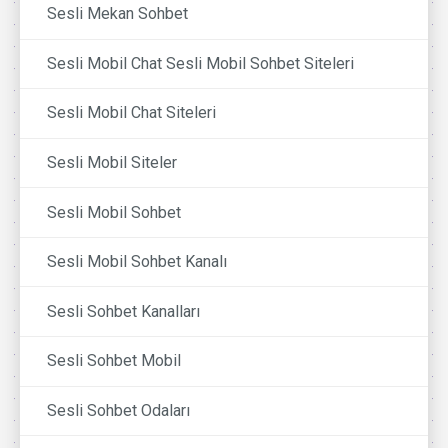
Sesli Mekan Sohbet
Sesli Mobil Chat Sesli Mobil Sohbet Siteleri
Sesli Mobil Chat Siteleri
Sesli Mobil Siteler
Sesli Mobil Sohbet
Sesli Mobil Sohbet Kanalı
Sesli Sohbet Kanalları
Sesli Sohbet Mobil
Sesli Sohbet Odaları