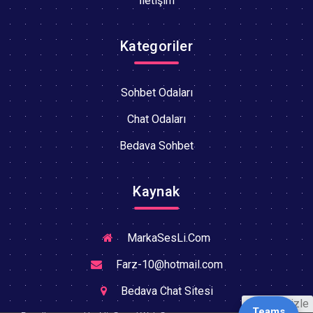
İletişim
Kategoriler
Sohbet Odaları
Chat Odaları
Bedava Sohbet
Kaynak
MarkaSesLi.Com
Farz-10@hotmail.com
Bedava Chat Sitesi
Göster/Gizle
Teams