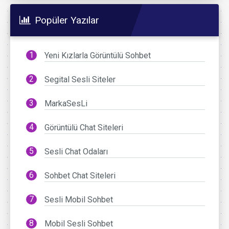
Popüler Yazılar
Yeni Kızlarla Görüntülü Sohbet
Segital Sesli Siteler
MarkaSesLi
Görüntülü Chat Siteleri
Sesli Chat Odaları
Sohbet Chat Siteleri
Sesli Mobil Sohbet
Mobil Sesli Sohbet