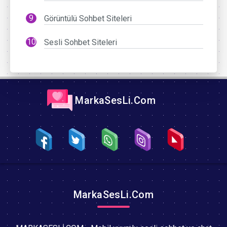
Görüntülü Sohbet Siteleri
Sesli Sohbet Siteleri
MarkaSesLi.Com
MarkaSesLi.Com