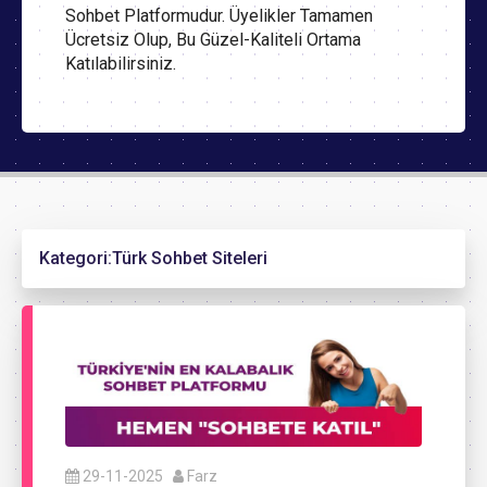
Sohbet Platformudur. Üyelikler Tamamen
Ücretsiz Olup, Bu Güzel-Kaliteli Ortama
Katılabilirsiniz.
Kategori:
Türk Sohbet Siteleri
29-11-2025
Farz