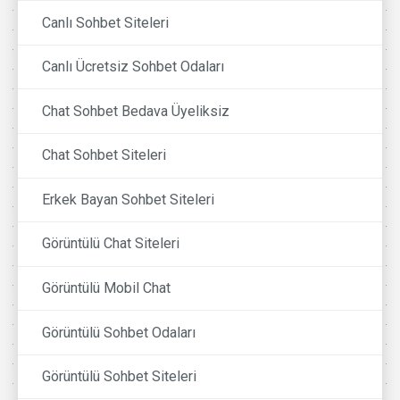
Canlı Sohbet Siteleri
Canlı Ücretsiz Sohbet Odaları
Chat Sohbet Bedava Üyeliksiz
Chat Sohbet Siteleri
Erkek Bayan Sohbet Siteleri
Görüntülü Chat Siteleri
Görüntülü Mobil Chat
Görüntülü Sohbet Odaları
Görüntülü Sohbet Siteleri