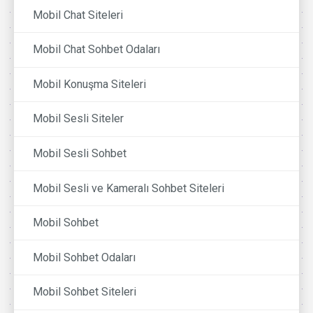
Mobil Chat Siteleri
Mobil Chat Sohbet Odaları
Mobil Konuşma Siteleri
Mobil Sesli Siteler
Mobil Sesli Sohbet
Mobil Sesli ve Kameralı Sohbet Siteleri
Mobil Sohbet
Mobil Sohbet Odaları
Mobil Sohbet Siteleri