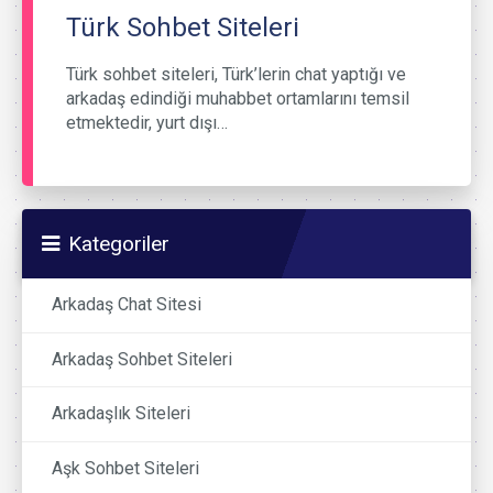
Türk Sohbet Siteleri
Türk sohbet siteleri, Türk’lerin chat yaptığı ve
arkadaş edindiği muhabbet ortamlarını temsil
etmektedir, yurt dışı…
Kategoriler
Arkadaş Chat Sitesi
Arkadaş Sohbet Siteleri
Arkadaşlık Siteleri
Aşk Sohbet Siteleri