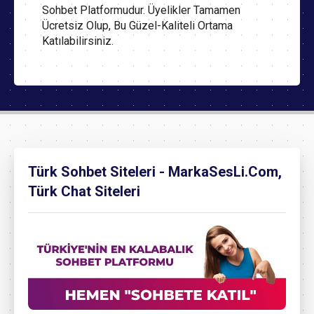
Sohbet Platformudur. Üyelikler Tamamen
Ücretsiz Olup, Bu Güzel-Kaliteli Ortama
Katılabilirsiniz.
Türk Sohbet Siteleri - MarkaSesLi.Com,
Türk Chat Siteleri