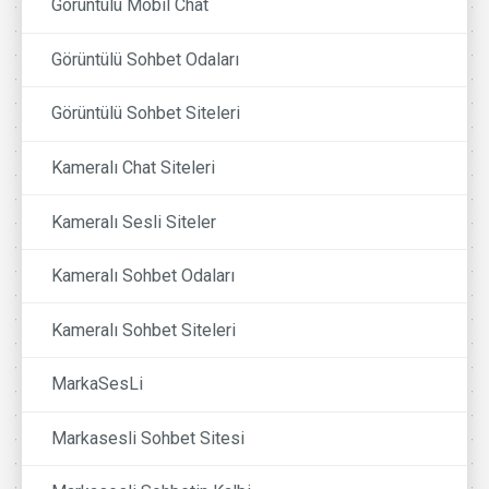
Görüntülü Mobil Chat
Görüntülü Sohbet Odaları
Görüntülü Sohbet Siteleri
Kameralı Chat Siteleri
Kameralı Sesli Siteler
Kameralı Sohbet Odaları
Kameralı Sohbet Siteleri
MarkaSesLi
Markasesli Sohbet Sitesi