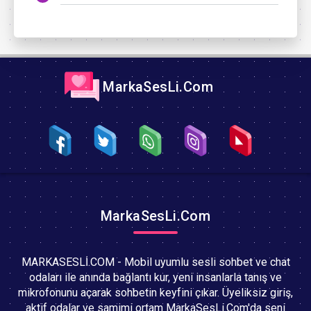
MarkaSesLi.Com
MarkaSesLi.Com
MARKASESLİ.COM - Mobil uyumlu sesli sohbet ve chat
odaları ile anında bağlantı kur, yeni insanlarla tanış ve
mikrofonunu açarak sohbetin keyfini çıkar. Üyeliksiz giriş,
aktif odalar ve samimi ortam MarkaSesLi.Com'da seni