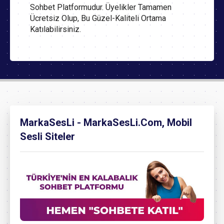
Sohbet Platformudur. Üyelikler Tamamen
Ücretsiz Olup, Bu Güzel-Kaliteli Ortama
Katılabilirsiniz.
MarkaSesLi - MarkaSesLi.Com, Mobil
Sesli Siteler