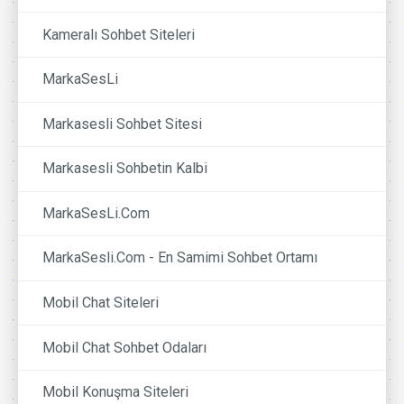
Kameralı Sohbet Siteleri
MarkaSesLi
Markasesli Sohbet Sitesi
Markasesli Sohbetin Kalbi
MarkaSesLi.Com
MarkaSesli.Com - En Samimi Sohbet Ortamı
Mobil Chat Siteleri
Mobil Chat Sohbet Odaları
Mobil Konuşma Siteleri