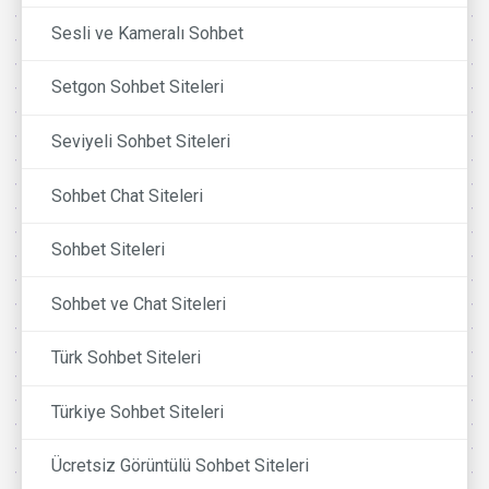
Sesli ve Kameralı Sohbet
Setgon Sohbet Siteleri
Seviyeli Sohbet Siteleri
Sohbet Chat Siteleri
Sohbet Siteleri
Sohbet ve Chat Siteleri
Türk Sohbet Siteleri
Türkiye Sohbet Siteleri
Ücretsiz Görüntülü Sohbet Siteleri