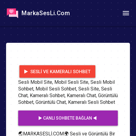
MarkaSesLi.Com
SESLI VE KAMERALI SOHBET
Sesli Mobil Site, Mobil Sesli Site, Sesli Mobil
Sohbet, Mobil Sesli Sohbet, Sesli Site, Sesli
Chat, Kameralı Sohbet, Kameralı Chat, Görüntülü
Sohbet, Görüntülü Chat, Kameralı Sesli Sohbet
▶️ CANLI SOHBETE BAĞLAN ◀️
🌏MARKASESLİ.COM🌍 Sesli ve Görüntülü Bir