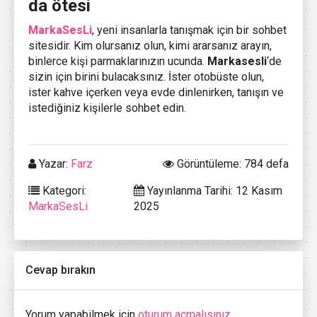
da ötesi
MarkaSesLi
, yeni insanlarla tanışmak için bir sohbet
sitesidir. Kim olursanız olun, kimi ararsanız arayın,
binlerce kişi parmaklarınızın ucunda.
Markasesli
‘de
sizin için birini bulacaksınız. İster otobüste olun,
ister kahve içerken veya evde dinlenirken, tanışın ve
istediğiniz kişilerle sohbet edin.
Yazar:
Farz
Görüntüleme: 784 defa
Kategori:
Yayınlanma Tarihi: 12 Kasım
MarkaSesLi
2025
Cevap bırakın
Yorum yapabilmek için
oturum açmalısınız
.