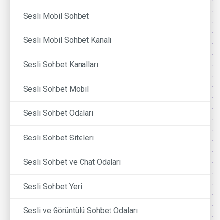
Sesli Mobil Sohbet
Sesli Mobil Sohbet Kanalı
Sesli Sohbet Kanalları
Sesli Sohbet Mobil
Sesli Sohbet Odaları
Sesli Sohbet Siteleri
Sesli Sohbet ve Chat Odaları
Sesli Sohbet Yeri
Sesli ve Görüntülü Sohbet Odaları