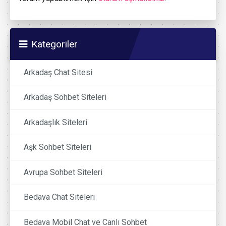
Kategoriler
Arkadaş Chat Sitesi
Arkadaş Sohbet Siteleri
Arkadaşlık Siteleri
Aşk Sohbet Siteleri
Avrupa Sohbet Siteleri
Bedava Chat Siteleri
Bedava Mobil Chat ve Canlı Sohbet