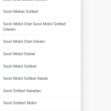
Sesli Mekan Sohbet
Sesli Mobil Chat Sesli Mobil Sohbet
Siteleri
Sesli Mobil Chat Siteleri
Sesli Mobil Siteler
Sesli Mobil Sohbet
Sesli Mobil Sohbet Kanalı
Sesli Sohbet Kanalları
Sesli Sohbet Mobil