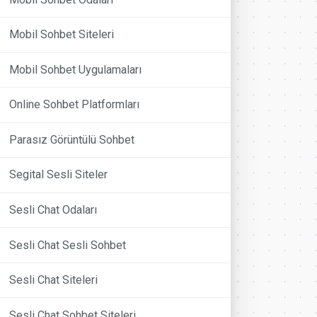
Mobil Sohbet Siteleri
Mobil Sohbet Uygulamaları
Online Sohbet Platformları
Parasız Görüntülü Sohbet
Segital Sesli Siteler
Sesli Chat Odaları
Sesli Chat Sesli Sohbet
Sesli Chat Siteleri
Sesli Chat Sohbet Siteleri