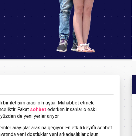
ir iletişim aracı olmuştur. Muhabbet etmek,
celiktir. Fakat
sohbet
ederken insanlar o eski
 yüzden de yeni yerler arıyor.
er arayışlar arasına geçiyor. En etkili keyifli sohbet
atında yeni dostluklar yeni arkadaşlıklar olsun