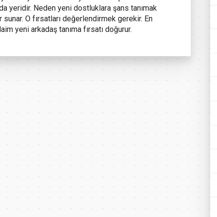
da yeridir. Neden yeni dostluklara şans tanımak
 sunar. O fırsatları değerlendirmek gerekir. En
im yeni arkadaş tanıma fırsatı doğurur.