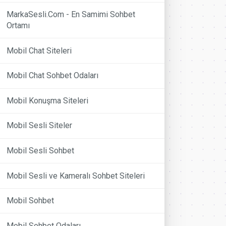
MarkaSesli.Com - En Samimi Sohbet
Ortamı
Mobil Chat Siteleri
Mobil Chat Sohbet Odaları
Mobil Konuşma Siteleri
Mobil Sesli Siteler
Mobil Sesli Sohbet
Mobil Sesli ve Kameralı Sohbet Siteleri
Mobil Sohbet
Mobil Sohbet Odaları