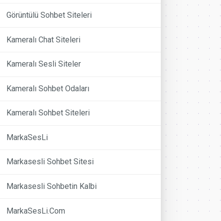
Görüntülü Sohbet Siteleri
Kameralı Chat Siteleri
Kameralı Sesli Siteler
Kameralı Sohbet Odaları
Kameralı Sohbet Siteleri
MarkaSesLi
Markasesli Sohbet Sitesi
Markasesli Sohbetin Kalbi
MarkaSesLi.Com