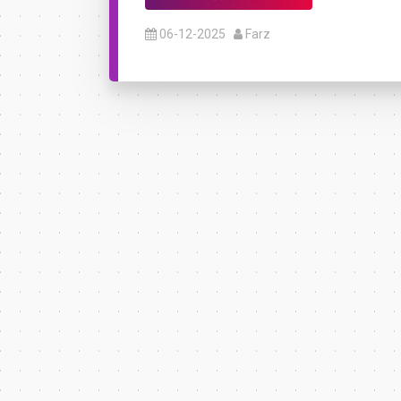
06-12-2025
Farz