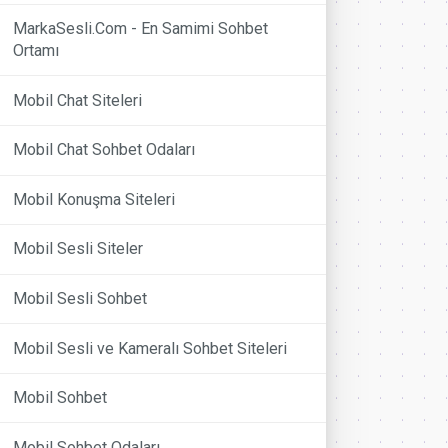
MarkaSesli.Com - En Samimi Sohbet
Ortamı
Mobil Chat Siteleri
Mobil Chat Sohbet Odaları
Mobil Konuşma Siteleri
Mobil Sesli Siteler
Mobil Sesli Sohbet
Mobil Sesli ve Kameralı Sohbet Siteleri
Mobil Sohbet
Mobil Sohbet Odaları