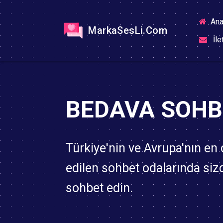
Ana
MarkaSesLi.Com
İle
BEDAVA SOHB
Türkiye'nin ve Avrupa'nın en 
edilen sohbet odalarında si
sohbet edin.