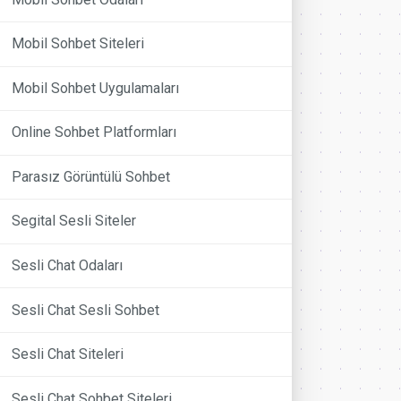
Mobil Sohbet Siteleri
Mobil Sohbet Uygulamaları
Online Sohbet Platformları
Parasız Görüntülü Sohbet
Segital Sesli Siteler
Sesli Chat Odaları
Sesli Chat Sesli Sohbet
Sesli Chat Siteleri
Sesli Chat Sohbet Siteleri