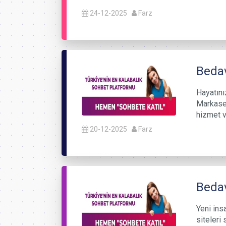
24-12-2025
Farz
Bedav
Hayatını
Markases
hizmet v
20-12-2025
Farz
Bedav
Yeni ins
siteleri