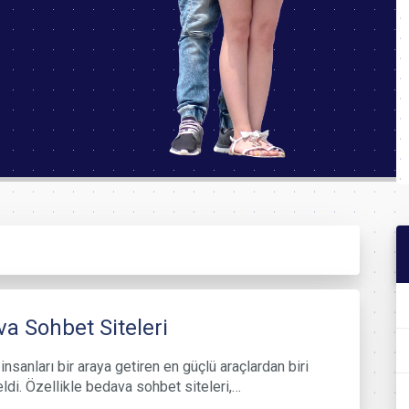
a Sohbet Siteleri
 insanları bir araya getiren en güçlü araçlardan biri
eldi. Özellikle bedava sohbet siteleri,…