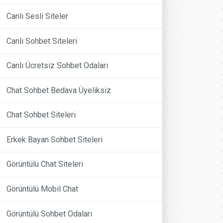
Canlı Sesli Siteler
Canlı Sohbet Siteleri
Canlı Ücretsiz Sohbet Odaları
Chat Sohbet Bedava Üyeliksiz
Chat Sohbet Siteleri
Erkek Bayan Sohbet Siteleri
Görüntülü Chat Siteleri
Görüntülü Mobil Chat
Görüntülü Sohbet Odaları