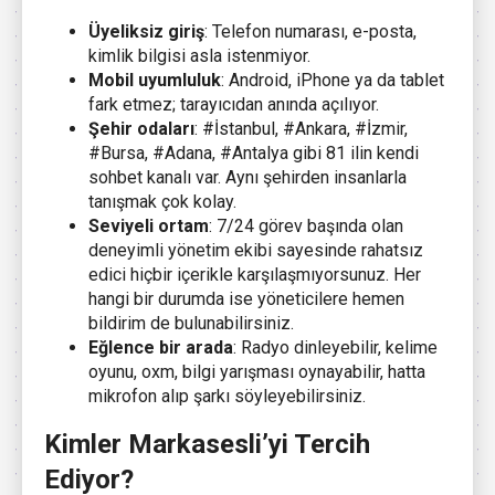
Üyeliksiz giriş
: Telefon numarası, e-posta,
kimlik bilgisi asla istenmiyor.
Mobil uyumluluk
: Android, iPhone ya da tablet
fark etmez; tarayıcıdan anında açılıyor.
Şehir odaları
: #İstanbul, #Ankara, #İzmir,
#Bursa, #Adana, #Antalya gibi 81 ilin kendi
sohbet kanalı var. Aynı şehirden insanlarla
tanışmak çok kolay.
Seviyeli ortam
: 7/24 görev başında olan
deneyimli yönetim ekibi sayesinde rahatsız
edici hiçbir içerikle karşılaşmıyorsunuz. Her
hangi bir durumda ise yöneticilere hemen
bildirim de bulunabilirsiniz.
Eğlence bir arada
: Radyo dinleyebilir, kelime
oyunu, oxm, bilgi yarışması oynayabilir, hatta
mikrofon alıp şarkı söyleyebilirsiniz.
Kimler Markasesli’yi Tercih
Ediyor?