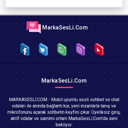
MarkaSesLi.Com
MarkaSesLi.Com
MARKASESLİ.COM - Mobil uyumlu sesli sohbet ve chat
odaları ile anında bağlantı kur, yeni insanlarla tanış ve
mikrofonunu açarak sohbetin keyfini çıkar. Üyeliksiz giriş,
aktif odalar ve samimi ortam MarkaSesLi.Com'da seni
bekliyor.