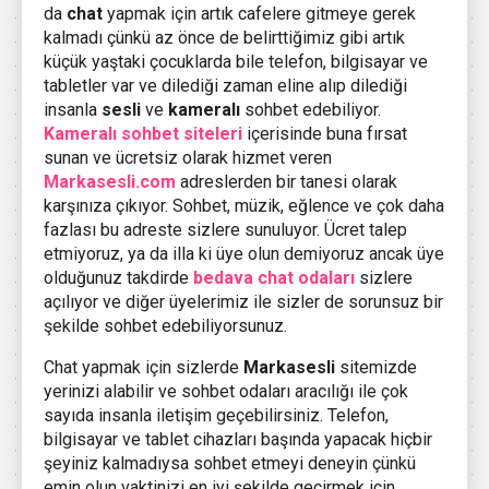
da
chat
yapmak için artık cafelere gitmeye gerek
kalmadı çünkü az önce de belirttiğimiz gibi artık
küçük yaştaki çocuklarda bile telefon, bilgisayar ve
tabletler var ve dilediği zaman eline alıp dilediği
insanla
sesli
ve
kameralı
sohbet edebiliyor.
Kameralı sohbet siteleri
içerisinde buna fırsat
sunan ve ücretsiz olarak hizmet veren
Markasesli.com
adreslerden bir tanesi olarak
karşınıza çıkıyor. Sohbet, müzik, eğlence ve çok daha
fazlası bu adreste sizlere sunuluyor. Ücret talep
etmiyoruz, ya da illa ki üye olun demiyoruz ancak üye
olduğunuz takdirde
bedava chat odaları
sizlere
açılıyor ve diğer üyelerimiz ile sizler de sorunsuz bir
şekilde sohbet edebiliyorsunuz.
Chat yapmak için sizlerde
Markasesli
sitemizde
yerinizi alabilir ve sohbet odaları aracılığı ile çok
sayıda insanla iletişim geçebilirsiniz. Telefon,
bilgisayar ve tablet cihazları başında yapacak hiçbir
şeyiniz kalmadıysa sohbet etmeyi deneyin çünkü
emin olun vaktinizi en iyi şekilde geçirmek için