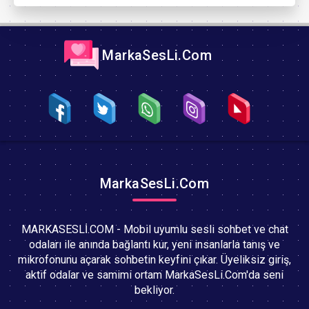
MarkaSesLi.Com
MarkaSesLi.Com
MARKASESLİ.COM - Mobil uyumlu sesli sohbet ve chat
odaları ile anında bağlantı kur, yeni insanlarla tanış ve
mikrofonunu açarak sohbetin keyfini çıkar. Üyeliksiz giriş,
aktif odalar ve samimi ortam MarkaSesLi.Com'da seni
bekliyor.