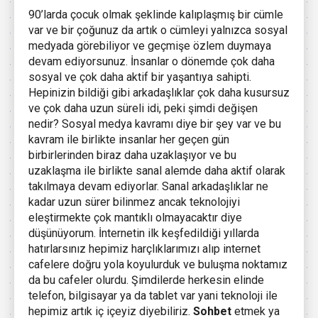
90’larda çocuk olmak şeklinde kalıplaşmış bir cümle
var ve bir çoğunuz da artık o cümleyi yalnızca sosyal
medyada görebiliyor ve geçmişe özlem duymaya
devam ediyorsunuz. İnsanlar o dönemde çok daha
sosyal ve çok daha aktif bir yaşantıya sahipti.
Hepinizin bildiği gibi arkadaşlıklar çok daha kusursuz
ve çok daha uzun süreli idi, peki şimdi değişen
nedir? Sosyal medya kavramı diye bir şey var ve bu
kavram ile birlikte insanlar her geçen gün
birbirlerinden biraz daha uzaklaşıyor ve bu
uzaklaşma ile birlikte sanal alemde daha aktif olarak
takılmaya devam ediyorlar. Sanal arkadaşlıklar ne
kadar uzun sürer bilinmez ancak teknolojiyi
eleştirmekte çok mantıklı olmayacaktır diye
düşünüyorum. İnternetin ilk keşfedildiği yıllarda
hatırlarsınız hepimiz harçlıklarımızı alıp internet
cafelere doğru yola koyulurduk ve buluşma noktamız
da bu cafeler olurdu. Şimdilerde herkesin elinde
telefon, bilgisayar ya da tablet var yani teknoloji ile
hepimiz artık iç içeyiz diyebiliriz.
Sohbet
etmek ya