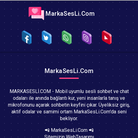
MarkaSesLi.Com
MarkaSesLi.Com
MARKASESLİ.COM - Mobil uyumlu sesli sohbet ve chat
odaları ile anında bağlantı kur, yeni insanlarla tanış ve
mikrofonunu açarak sohbetin keyfini çıkar. Üyeliksiz giriş,
aktif odalar ve samimi ortam MarkaSesLi.Com'da seni
bekliyor.
📲 MarkaSesLi.Com 📲
Sitemizin WebTasarımı