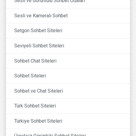
Sesli ve Görüntülü Sohbet Odaları
Sesli ve Kameralı Sohbet
Setgon Sohbet Siteleri
Seviyeli Sohbet Siteleri
Sohbet Chat Siteleri
Sohbet Siteleri
Sohbet ve Chat Siteleri
Türk Sohbet Siteleri
Türkiye Sohbet Siteleri
Ücretsiz Görüntülü Sohbet Siteleri