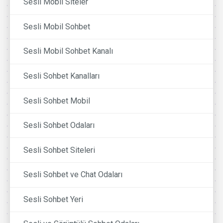
Sesli Mobil Siteler
Sesli Mobil Sohbet
Sesli Mobil Sohbet Kanalı
Sesli Sohbet Kanalları
Sesli Sohbet Mobil
Sesli Sohbet Odaları
Sesli Sohbet Siteleri
Sesli Sohbet ve Chat Odaları
Sesli Sohbet Yeri