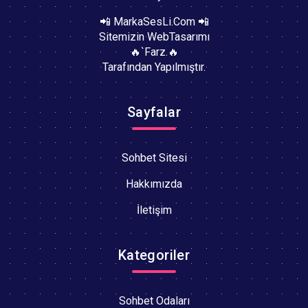
📲 MarkaSesLi.Com 📲
Sitemizin WebTasarımı
🔥`Farz.🔥
Tarafından Yapılmıştır.
Sayfalar
Sohbet Sitesi
Hakkımızda
İletişim
Kategoriler
Sohbet Odaları