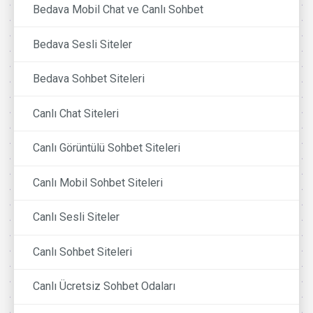
Bedava Mobil Chat ve Canlı Sohbet
Bedava Sesli Siteler
Bedava Sohbet Siteleri
Canlı Chat Siteleri
Canlı Görüntülü Sohbet Siteleri
Canlı Mobil Sohbet Siteleri
Canlı Sesli Siteler
Canlı Sohbet Siteleri
Canlı Ücretsiz Sohbet Odaları