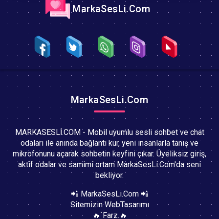
MarkaSesLi.Com
MarkaSesLi.Com
MARKASESLİ.COM - Mobil uyumlu sesli sohbet ve chat
odaları ile anında bağlantı kur, yeni insanlarla tanış ve
mikrofonunu açarak sohbetin keyfini çıkar. Üyeliksiz giriş,
aktif odalar ve samimi ortam MarkaSesLi.Com'da seni
bekliyor.
📲 MarkaSesLi.Com 📲
Sitemizin WebTasarımı
🔥`Farz.🔥