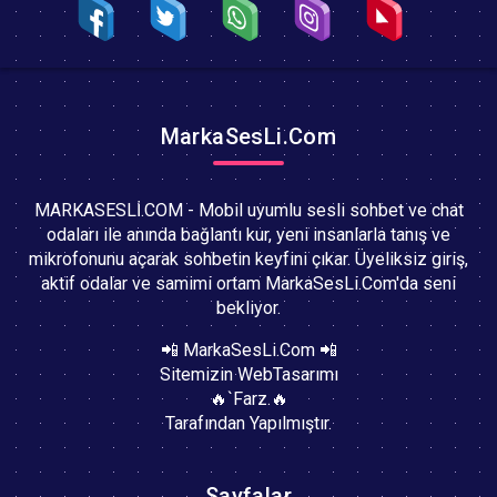
MarkaSesLi.Com
MARKASESLİ.COM - Mobil uyumlu sesli sohbet ve chat
odaları ile anında bağlantı kur, yeni insanlarla tanış ve
mikrofonunu açarak sohbetin keyfini çıkar. Üyeliksiz giriş,
aktif odalar ve samimi ortam MarkaSesLi.Com'da seni
bekliyor.
📲 MarkaSesLi.Com 📲
Sitemizin WebTasarımı
🔥`Farz.🔥
Tarafından Yapılmıştır.
Sayfalar