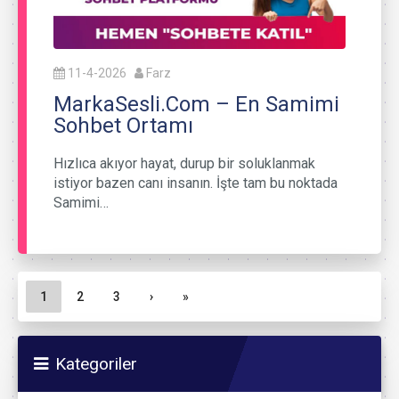
11-4-2026
Farz
MarkaSesli.Com – En Samimi
Sohbet Ortamı
Hızlıca akıyor hayat, durup bir soluklanmak
istiyor bazen canı insanın. İşte tam bu noktada
Samimi…
Sayfa gezinme
Geçerli Sayfa
Sayfa
Sayfa
1
2
3
›
»
Kategoriler