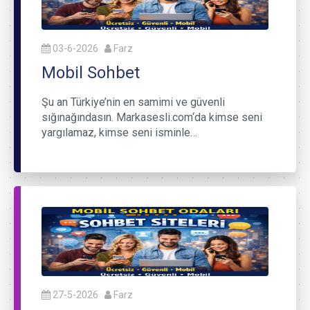
03-6-2026
Farz
Mobil Sohbet
Şu an Türkiye’nin en samimi ve güvenli
sığınağındasın. Markasesli.com‘da kimse seni
yargılamaz, kimse seni isminle…
27-5-2026
Farz