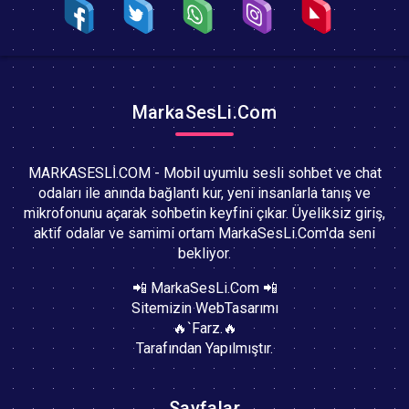
MarkaSesLi.Com
MARKASESLİ.COM - Mobil uyumlu sesli sohbet ve chat
odaları ile anında bağlantı kur, yeni insanlarla tanış ve
mikrofonunu açarak sohbetin keyfini çıkar. Üyeliksiz giriş,
aktif odalar ve samimi ortam MarkaSesLi.Com'da seni
bekliyor.
📲 MarkaSesLi.Com 📲
Sitemizin WebTasarımı
🔥`Farz.🔥
Tarafından Yapılmıştır.
Sayfalar