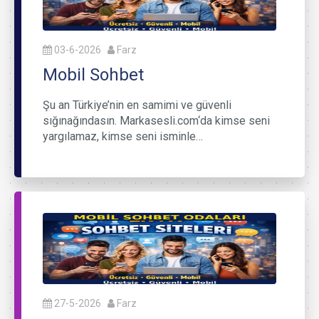
03-6-2026
Farz
Mobil Sohbet
Şu an Türkiye’nin en samimi ve güvenli
sığınağındasın. Markasesli.com‘da kimse seni
yargılamaz, kimse seni isminle…
27-5-2026
Farz