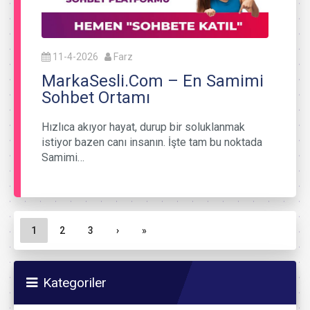
11-4-2026
Farz
MarkaSesli.Com – En Samimi
Sohbet Ortamı
Hızlıca akıyor hayat, durup bir soluklanmak
istiyor bazen canı insanın. İşte tam bu noktada
Samimi…
Sayfa gezinme
Geçerli Sayfa
Sayfa
Sayfa
1
2
3
›
»
Kategoriler