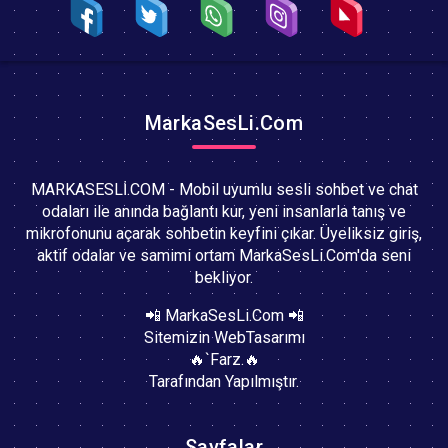
MarkaSesLi.Com
MARKASESLİ.COM - Mobil uyumlu sesli sohbet ve chat
odaları ile anında bağlantı kur, yeni insanlarla tanış ve
mikrofonunu açarak sohbetin keyfini çıkar. Üyeliksiz giriş,
aktif odalar ve samimi ortam MarkaSesLi.Com'da seni
bekliyor.
📲 MarkaSesLi.Com 📲
Sitemizin WebTasarımı
🔥`Farz.🔥
Tarafından Yapılmıştır.
Sayfalar