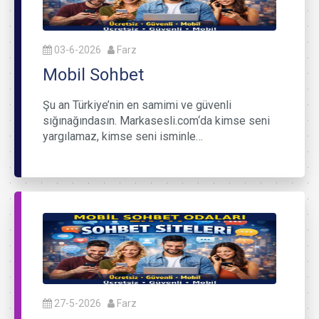
03-6-2026
Farz
Mobil Sohbet
Şu an Türkiye’nin en samimi ve güvenli
sığınağındasın. Markasesli.com‘da kimse seni
yargılamaz, kimse seni isminle…
27-5-2026
Farz