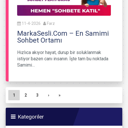
11-4-2026
Farz
MarkaSesli.Com – En Samimi
Sohbet Ortamı
Hızlıca akıyor hayat, durup bir soluklanmak
istiyor bazen canı insanın. İşte tam bu noktada
Samimi…
Sayfa gezinme
Geçerli Sayfa
Sayfa
Sayfa
1
2
3
›
»
Kategoriler