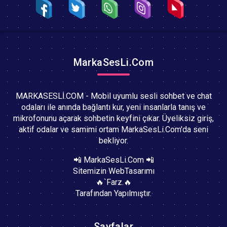
MarkaSesLi.Com
MARKASESLİ.COM - Mobil uyumlu sesli sohbet ve chat
odaları ile anında bağlantı kur, yeni insanlarla tanış ve
mikrofonunu açarak sohbetin keyfini çıkar. Üyeliksiz giriş,
aktif odalar ve samimi ortam MarkaSesLi.Com'da seni
bekliyor.
📲 MarkaSesLi.Com 📲
Sitemizin WebTasarımı
🔥`Farz.🔥
Tarafından Yapılmıştır.
Sayfalar