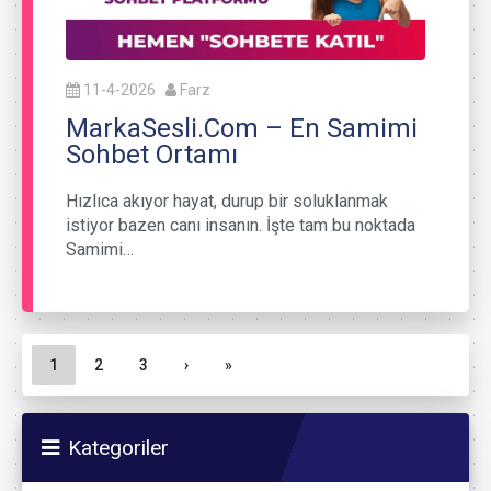
11-4-2026
Farz
MarkaSesli.Com – En Samimi
Sohbet Ortamı
Hızlıca akıyor hayat, durup bir soluklanmak
istiyor bazen canı insanın. İşte tam bu noktada
Samimi…
Sayfa gezinme
Geçerli Sayfa
Sayfa
Sayfa
1
2
3
›
»
Kategoriler