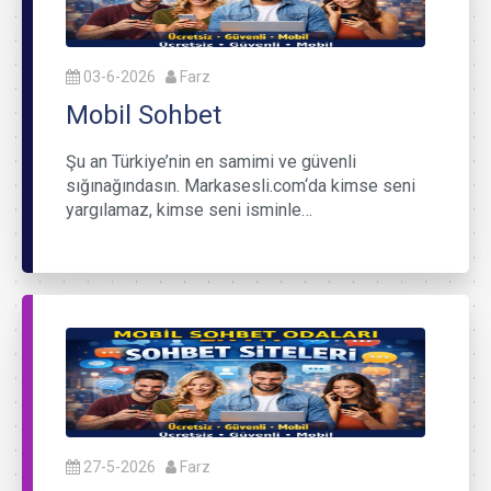
03-6-2026
Farz
Mobil Sohbet
Şu an Türkiye’nin en samimi ve güvenli
sığınağındasın. Markasesli.com‘da kimse seni
yargılamaz, kimse seni isminle…
27-5-2026
Farz