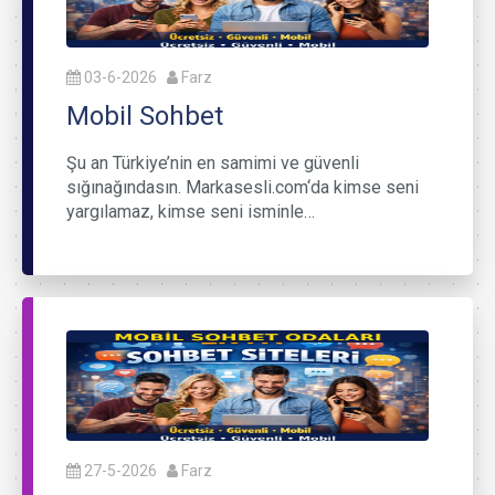
03-6-2026
Farz
Mobil Sohbet
Şu an Türkiye’nin en samimi ve güvenli
sığınağındasın. Markasesli.com‘da kimse seni
yargılamaz, kimse seni isminle…
27-5-2026
Farz