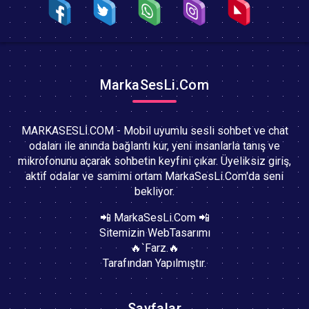
MarkaSesLi.Com
MARKASESLİ.COM - Mobil uyumlu sesli sohbet ve chat
odaları ile anında bağlantı kur, yeni insanlarla tanış ve
mikrofonunu açarak sohbetin keyfini çıkar. Üyeliksiz giriş,
aktif odalar ve samimi ortam MarkaSesLi.Com'da seni
bekliyor.
📲 MarkaSesLi.Com 📲
Sitemizin WebTasarımı
🔥`Farz.🔥
Tarafından Yapılmıştır.
Sayfalar