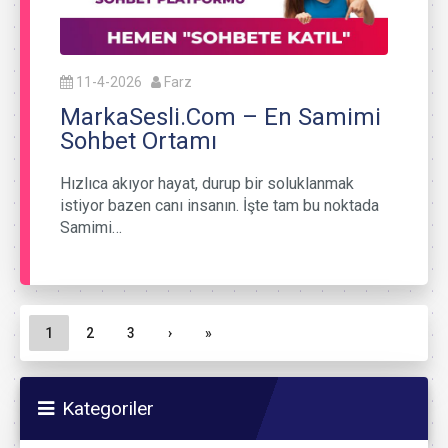
11-4-2026
Farz
MarkaSesli.Com – En Samimi
Sohbet Ortamı
Hızlıca akıyor hayat, durup bir soluklanmak
istiyor bazen canı insanın. İşte tam bu noktada
Samimi…
Sayfa gezinme
Geçerli Sayfa
Sayfa
Sayfa
1
2
3
›
»
Kategoriler