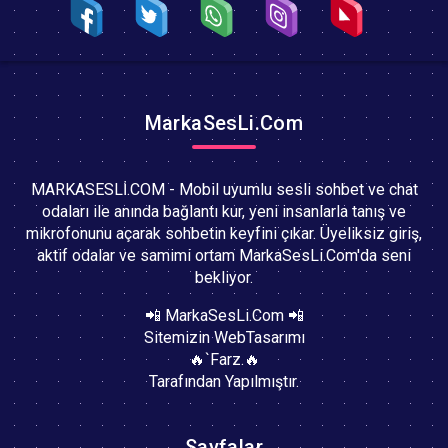
MarkaSesLi.Com
MARKASESLİ.COM - Mobil uyumlu sesli sohbet ve chat
odaları ile anında bağlantı kur, yeni insanlarla tanış ve
mikrofonunu açarak sohbetin keyfini çıkar. Üyeliksiz giriş,
aktif odalar ve samimi ortam MarkaSesLi.Com'da seni
bekliyor.
📲 MarkaSesLi.Com 📲
Sitemizin WebTasarımı
🔥`Farz.🔥
Tarafından Yapılmıştır.
Sayfalar