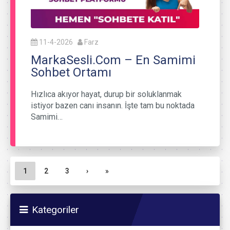
11-4-2026
Farz
MarkaSesli.Com – En Samimi
Sohbet Ortamı
Hızlıca akıyor hayat, durup bir soluklanmak
istiyor bazen canı insanın. İşte tam bu noktada
Samimi…
Sayfa gezinme
Geçerli Sayfa
Sayfa
Sayfa
1
2
3
›
»
Kategoriler