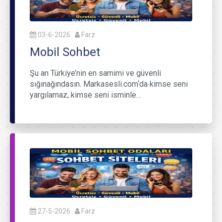
03-6-2026
Farz
Mobil Sohbet
Şu an Türkiye’nin en samimi ve güvenli
sığınağındasın. Markasesli.com‘da kimse seni
yargılamaz, kimse seni isminle…
27-5-2026
Farz