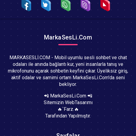
MarkaSesLi.Com
MARKASESLİ.COM - Mobil uyumlu sesli sohbet ve chat
odaları ile anında bağlantı kur, yeni insanlarla tanış ve
mikrofonunu açarak sohbetin keyfini çıkar. Üyeliksiz giriş,
aktif odalar ve samimi ortam MarkaSesLi.Com'da seni
bekliyor.
📲 MarkaSesLi.Com 📲
Sitemizin WebTasarımı
🔥`Farz.🔥
Tarafından Yapılmıştır.
Sayfalar