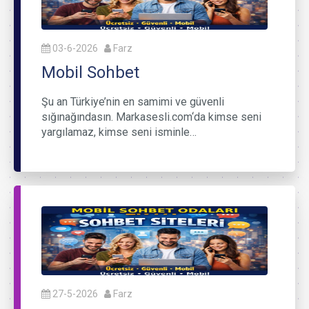
03-6-2026
Farz
Mobil Sohbet
Şu an Türkiye’nin en samimi ve güvenli
sığınağındasın. Markasesli.com‘da kimse seni
yargılamaz, kimse seni isminle…
27-5-2026
Farz