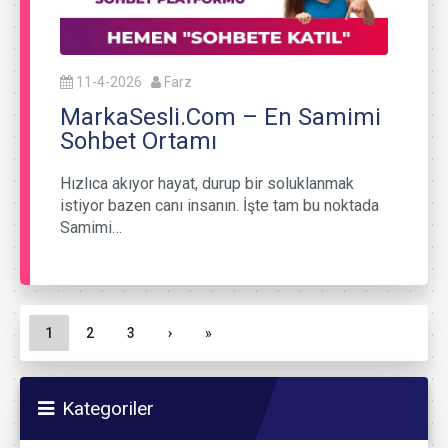
11-4-2026
Farz
MarkaSesli.Com – En Samimi
Sohbet Ortamı
Hızlıca akıyor hayat, durup bir soluklanmak
istiyor bazen canı insanın. İşte tam bu noktada
Samimi…
Sayfa gezinme
Geçerli Sayfa
Sayfa
Sayfa
1
2
3
›
»
Kategoriler