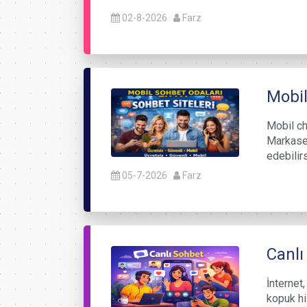
02-8-2026
Farz
Mobil
Mobil ch
Markase
edebilir
05-7-2026
Farz
Canlı 
İnternet
kopuk h