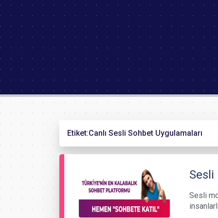
Etiket:
Canlı Sesli Sohbet Uygulamaları
Sesli
Sesli mob
insanlarl