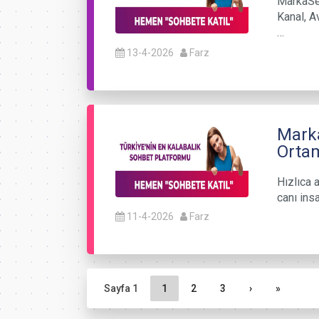
MarkaSes
Kanal, A
…
13-4-2026
Farz
Mark
Orta
Hızlıca 
canı ins
11-4-2026
Farz
Sayfa gezinme
Geçerli Sayfa
Sayfa
Sayfa
Sayfa 1
1
2
3
›
»