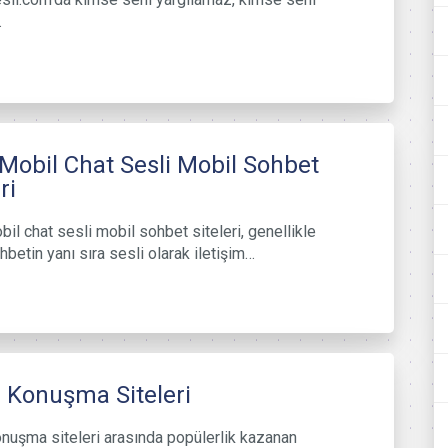
…
 Mobil Chat Sesli Mobil Sohbet
ri
bil chat sesli mobil sohbet siteleri, genellikle
hbetin yanı sıra sesli olarak iletişim…
 Konuşma Siteleri
nuşma siteleri arasında popülerlik kazanan