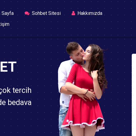
(current)
 Sayfa
Sohbet Sitesi
Hakkımızda
tişim
ET
çok tercih
zde bedava