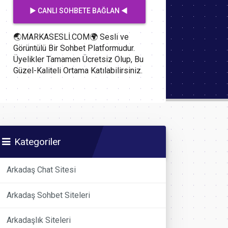
▶️ CANLI SOHBETE BAĞLAN ◀️
🌏MARKASESLİ.COM🌍 Sesli ve
Görüntülü Bir Sohbet Platformudur.
Üyelikler Tamamen Ücretsiz Olup, Bu
Güzel-Kaliteli Ortama Katılabilirsiniz.
Kategoriler
Arkadaş Chat Sitesi
Arkadaş Sohbet Siteleri
Arkadaşlık Siteleri