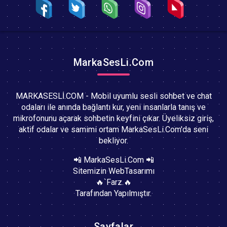
MarkaSesLi.Com
MARKASESLİ.COM - Mobil uyumlu sesli sohbet ve chat
odaları ile anında bağlantı kur, yeni insanlarla tanış ve
mikrofonunu açarak sohbetin keyfini çıkar. Üyeliksiz giriş,
aktif odalar ve samimi ortam MarkaSesLi.Com'da seni
bekliyor.
📲 MarkaSesLi.Com 📲
Sitemizin WebTasarımı
🔥`Farz.🔥
Tarafından Yapılmıştır.
Sayfalar