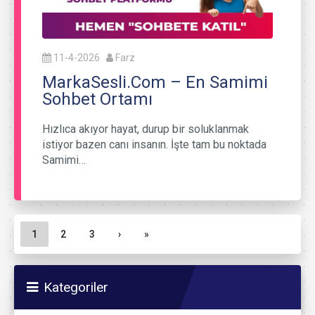
11-4-2026
Farz
MarkaSesli.Com – En Samimi
Sohbet Ortamı
Hızlıca akıyor hayat, durup bir soluklanmak
istiyor bazen canı insanın. İşte tam bu noktada
Samimi…
Sayfa gezinme
Geçerli Sayfa
Sayfa
Sayfa
1
2
3
›
»
Kategoriler