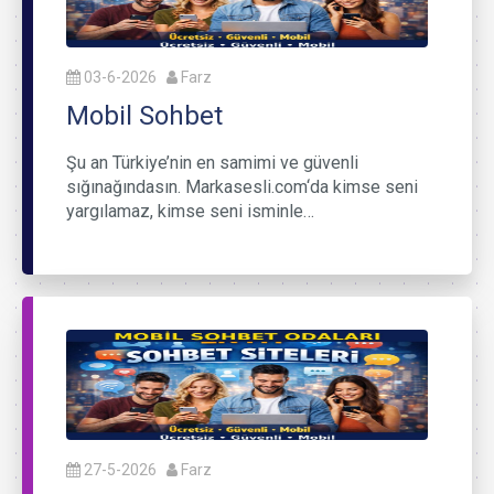
03-6-2026
Farz
Mobil Sohbet
Şu an Türkiye’nin en samimi ve güvenli
sığınağındasın. Markasesli.com‘da kimse seni
yargılamaz, kimse seni isminle…
27-5-2026
Farz