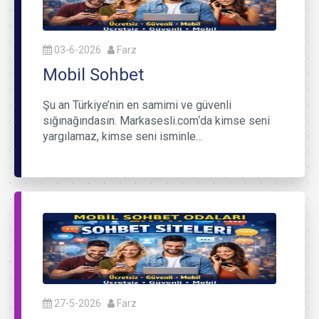
03-6-2026
Farz
Mobil Sohbet
Şu an Türkiye’nin en samimi ve güvenli
sığınağındasın. Markasesli.com‘da kimse seni
yargılamaz, kimse seni isminle…
27-5-2026
Farz