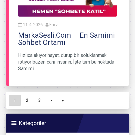
11-4-2026
Farz
MarkaSesli.Com – En Samimi
Sohbet Ortamı
Hızlıca akıyor hayat, durup bir soluklanmak
istiyor bazen canı insanın. İşte tam bu noktada
Samimi…
Sayfa gezinme
Geçerli Sayfa
Sayfa
Sayfa
1
2
3
›
»
Kategoriler