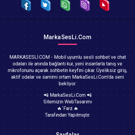
MarkaSesLi.Com
MARKASESLİ.COM - Mobil uyumlu sesli sohbet ve chat
odaları ile anında bağlantı kur, yeni insanlarla tanış ve
mikrofonunu açarak sohbetin keyfini çıkar. Üyeliksiz giriş,
aktif odalar ve samimi ortam MarkaSesLi.Com'da seni
bekliyor.
📲 MarkaSesLi.Com 📲
Sitemizin WebTasarımı
🔥`Farz.🔥
Tarafından Yapılmıştır.
Sayfalar