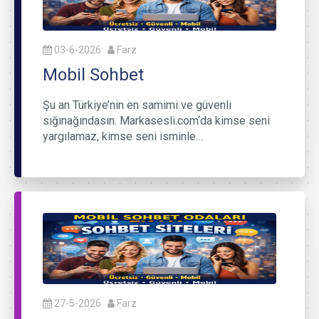
03-6-2026
Farz
Mobil Sohbet
Şu an Türkiye’nin en samimi ve güvenli
sığınağındasın. Markasesli.com‘da kimse seni
yargılamaz, kimse seni isminle…
27-5-2026
Farz