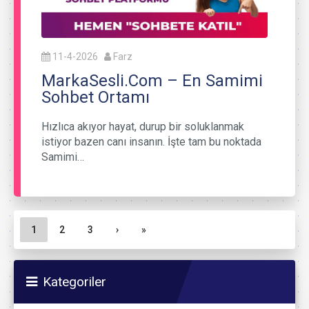
11-4-2026
Farz
MarkaSesli.Com – En Samimi
Sohbet Ortamı
Hızlıca akıyor hayat, durup bir soluklanmak
istiyor bazen canı insanın. İşte tam bu noktada
Samimi…
Sayfa gezinme
Geçerli Sayfa
Sayfa
Sayfa
1
2
3
›
»
Kategoriler