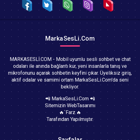
MarkaSesLi.Com
MARKASESLİ.COM - Mobil uyumlu sesli sohbet ve chat
odaları ile anında bağlantı kur, yeni insanlarla tanış ve
mikrofonunu açarak sohbetin keyfini çıkar. Üyeliksiz giriş,
aktif odalar ve samimi ortam MarkaSesLi.Com'da seni
bekliyor.
📲 MarkaSesLi.Com 📲
Sitemizin WebTasarımı
🔥`Farz.🔥
Tarafından Yapılmıştır.
Sayfalar