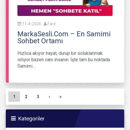
11-4-2026
Farz
MarkaSesli.Com – En Samimi
Sohbet Ortamı
Hızlıca akıyor hayat, durup bir soluklanmak
istiyor bazen canı insanın. İşte tam bu noktada
Samimi…
Sayfa gezinme
Geçerli Sayfa
Sayfa
Sayfa
1
2
3
›
»
Kategoriler