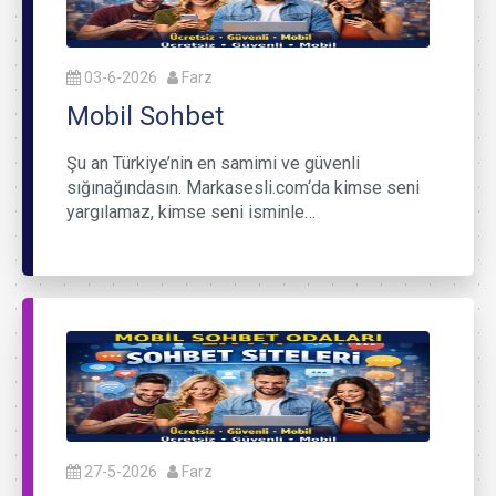
03-6-2026
Farz
Mobil Sohbet
Şu an Türkiye’nin en samimi ve güvenli
sığınağındasın. Markasesli.com‘da kimse seni
yargılamaz, kimse seni isminle…
27-5-2026
Farz