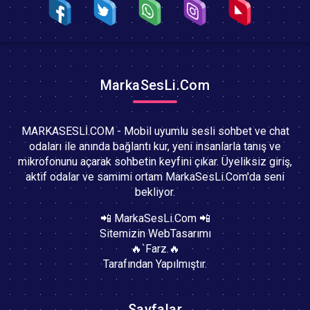
MarkaSesLi.Com
MARKASESLİ.COM - Mobil uyumlu sesli sohbet ve chat
odaları ile anında bağlantı kur, yeni insanlarla tanış ve
mikrofonunu açarak sohbetin keyfini çıkar. Üyeliksiz giriş,
aktif odalar ve samimi ortam MarkaSesLi.Com'da seni
bekliyor.
📲 MarkaSesLi.Com 📲
Sitemizin WebTasarımı
🔥`Farz.🔥
Tarafından Yapılmıştır.
Sayfalar