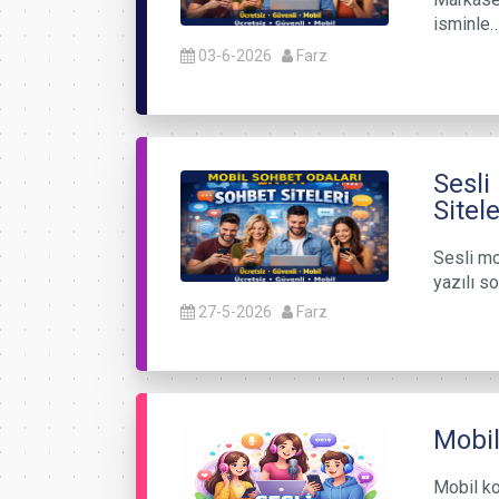
isminle
03-6-2026
Farz
Sesli
Sitele
Sesli mo
yazılı so
27-5-2026
Farz
Mobil
Mobil ko