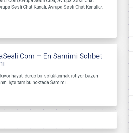
Li.Com,Avrupa Sesli Chat, Avrupa Sesli Chat
vrupa Sesli Chat Kanalı, Avrupa Sesli Chat Kanallar,
aSesli.Com – En Samimi Sohbet
mı
akıyor hayat, durup bir soluklanmak istiyor bazen
anın. İşte tam bu noktada Samimi…