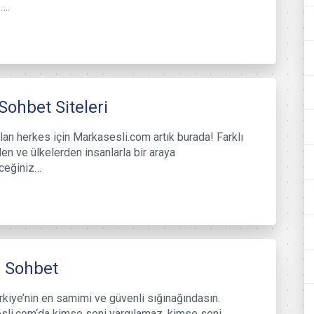
….
Sohbet Siteleri
ılan herkes için Markasesli.com artık burada! Farklı
den ve ülkelerden insanlarla bir araya
ceğiniz…
 Sohbet
rkiye’nin en samimi ve güvenli sığınağındasın.
li.com‘da kimse seni yargılamaz, kimse seni