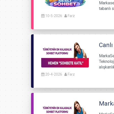
Markases
tabanlı 
10-5-2026
Farz
Canlı
MarkaSes
Teknoloji
alışkanlı
20-4-2026
Farz
Mark