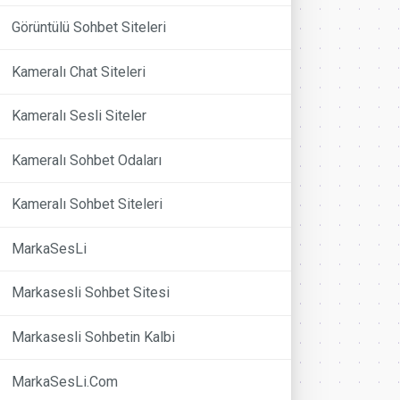
Görüntülü Sohbet Siteleri
Kameralı Chat Siteleri
Kameralı Sesli Siteler
Kameralı Sohbet Odaları
Kameralı Sohbet Siteleri
MarkaSesLi
Markasesli Sohbet Sitesi
Markasesli Sohbetin Kalbi
MarkaSesLi.Com