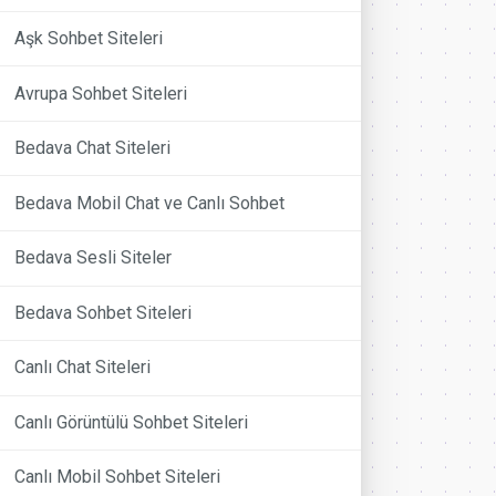
Aşk Sohbet Siteleri
Avrupa Sohbet Siteleri
Bedava Chat Siteleri
Bedava Mobil Chat ve Canlı Sohbet
Bedava Sesli Siteler
Bedava Sohbet Siteleri
Canlı Chat Siteleri
Canlı Görüntülü Sohbet Siteleri
Canlı Mobil Sohbet Siteleri