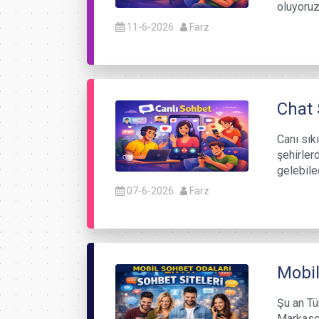
oluyoruz
11-6-2026
Farz
Chat 
Canı sık
şehirler
gelebile
07-6-2026
Farz
Mobil
Şu an Tü
Markases