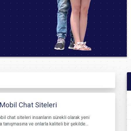
 Mobil Chat Siteleri
il chat siteleri insanların sürekli olarak yeni
a tanışmasına ve onlarla kaliteli bir şekilde…