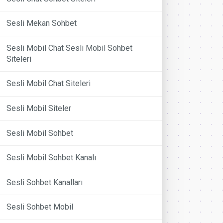
Sesli Mekan Sohbet
Sesli Mobil Chat Sesli Mobil Sohbet
Siteleri
Sesli Mobil Chat Siteleri
Sesli Mobil Siteler
Sesli Mobil Sohbet
Sesli Mobil Sohbet Kanalı
Sesli Sohbet Kanalları
Sesli Sohbet Mobil