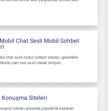
…
 Mobil Chat Sesli Mobil Sohbet
ri
bil chat sesli mobil sohbet siteleri, genellikle
hbetin yanı sıra sesli olarak iletişim…
 Konuşma Siteleri
nuşma siteleri arasında popülerlik kazanan