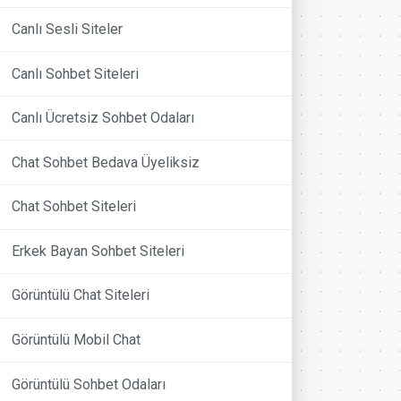
Canlı Sesli Siteler
Canlı Sohbet Siteleri
Canlı Ücretsiz Sohbet Odaları
Chat Sohbet Bedava Üyeliksiz
Chat Sohbet Siteleri
Erkek Bayan Sohbet Siteleri
Görüntülü Chat Siteleri
Görüntülü Mobil Chat
Görüntülü Sohbet Odaları