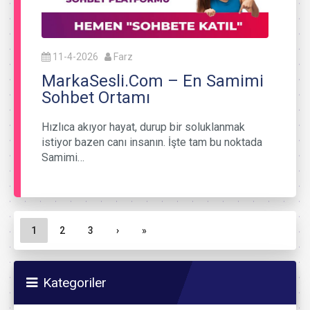
11-4-2026
Farz
MarkaSesli.Com – En Samimi
Sohbet Ortamı
Hızlıca akıyor hayat, durup bir soluklanmak
istiyor bazen canı insanın. İşte tam bu noktada
Samimi…
Sayfa gezinme
Geçerli Sayfa
Sayfa
Sayfa
1
2
3
›
»
Kategoriler