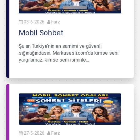
03-6-2026
Farz
Mobil Sohbet
Şu an Türkiye’nin en samimi ve güvenli
sığınağındasın. Markasesli.com‘da kimse seni
yargılamaz, kimse seni isminle…
27-5-2026
Farz