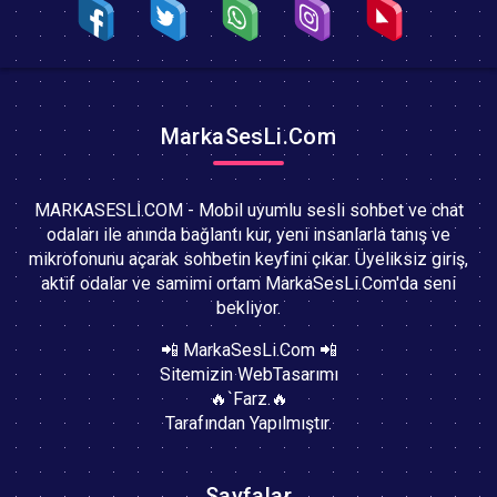
MarkaSesLi.Com
MARKASESLİ.COM - Mobil uyumlu sesli sohbet ve chat
odaları ile anında bağlantı kur, yeni insanlarla tanış ve
mikrofonunu açarak sohbetin keyfini çıkar. Üyeliksiz giriş,
aktif odalar ve samimi ortam MarkaSesLi.Com'da seni
bekliyor.
📲 MarkaSesLi.Com 📲
Sitemizin WebTasarımı
🔥`Farz.🔥
Tarafından Yapılmıştır.
Sayfalar