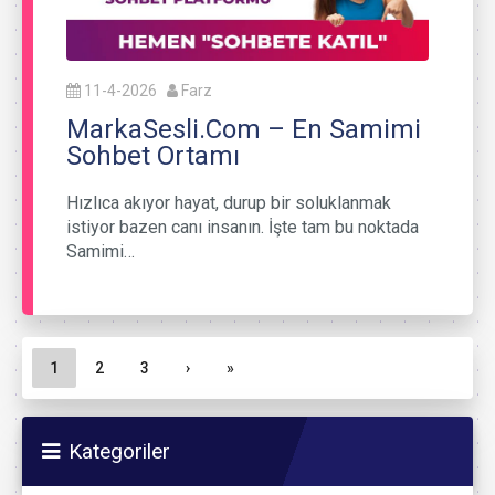
11-4-2026
Farz
MarkaSesli.Com – En Samimi
Sohbet Ortamı
Hızlıca akıyor hayat, durup bir soluklanmak
istiyor bazen canı insanın. İşte tam bu noktada
Samimi…
Sayfa gezinme
Geçerli Sayfa
Sayfa
Sayfa
1
2
3
›
»
Kategoriler