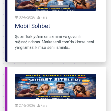
03-6-2026
Farz
Mobil Sohbet
Şu an Türkiye’nin en samimi ve güvenli
sığınağındasın. Markasesli.com‘da kimse seni
yargılamaz, kimse seni isminle…
27-5-2026
Farz