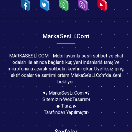
MarkaSesLi.Com
MARKASESLİ.COM - Mobil uyumlu sesli sohbet ve chat
odaları ile anında bağlantı kur, yeni insanlarla tanış ve
mikrofonunu açarak sohbetin keyfini çıkar. Üyeliksiz giriş,
aktif odalar ve samimi ortam MarkaSesLi.Com'da seni
bekliyor.
📲 MarkaSesLi.Com 📲
Sitemizin WebTasarımı
🔥`Farz.🔥
Tarafından Yapılmıştır.
Sayfalar