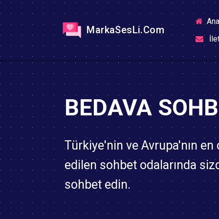
Ana
MarkaSesLi.Com
İle
BEDAVA SOHB
Türkiye'nin ve Avrupa'nın en 
edilen sohbet odalarında si
sohbet edin.