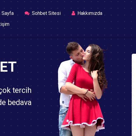
(current)
 Sayfa
Sohbet Sitesi
Hakkımızda
tişim
ET
çok tercih
zde bedava