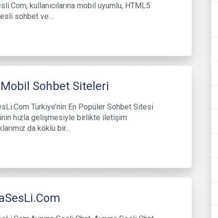
li.Com, kullanıcılarına mobil uyumlu, HTML5
sesli sohbet ve…
 Mobil Sohbet Siteleri
Li.Com Türkiye’nin En Popüler Sohbet Sitesi
nin hızla gelişmesiyle birlikte iletişim
klarımız da köklü bir…
aSesLi.Com