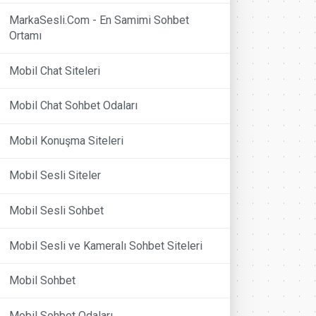
MarkaSesli.Com - En Samimi Sohbet
Ortamı
Mobil Chat Siteleri
Mobil Chat Sohbet Odaları
Mobil Konuşma Siteleri
Mobil Sesli Siteler
Mobil Sesli Sohbet
Mobil Sesli ve Kameralı Sohbet Siteleri
Mobil Sohbet
Mobil Sohbet Odaları