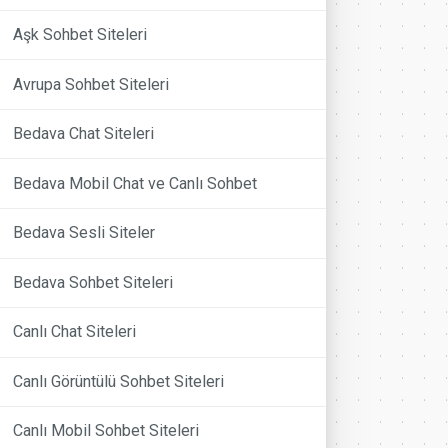
Aşk Sohbet Siteleri
Avrupa Sohbet Siteleri
Bedava Chat Siteleri
Bedava Mobil Chat ve Canlı Sohbet
Bedava Sesli Siteler
Bedava Sohbet Siteleri
Canlı Chat Siteleri
Canlı Görüntülü Sohbet Siteleri
Canlı Mobil Sohbet Siteleri