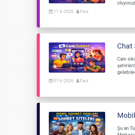
oluyoruz
11-6-2026
Farz
Chat 
Canı sık
şehirler
gelebile
07-6-2026
Farz
Mobil
Şu an Tü
Markases