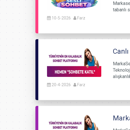
Markases
tabanlı 
10-5-2026
Farz
Canlı
MarkaSes
Teknoloji
alışkanlı
20-4-2026
Farz
Mark