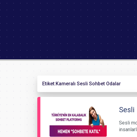
Etiket:
Kameralı Sesli Sohbet Odalar
Sesli
Sesli mob
insanlarl