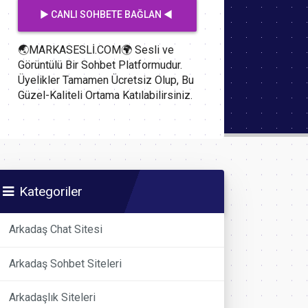
▶️ CANLI SOHBETE BAĞLAN ◀️
🌏MARKASESLİ.COM🌍 Sesli ve
Görüntülü Bir Sohbet Platformudur.
Üyelikler Tamamen Ücretsiz Olup, Bu
Güzel-Kaliteli Ortama Katılabilirsiniz.
Kategoriler
Arkadaş Chat Sitesi
Arkadaş Sohbet Siteleri
Arkadaşlık Siteleri