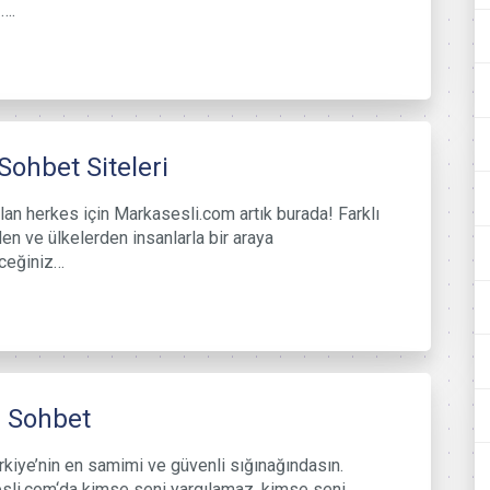
….
Sohbet Siteleri
ılan herkes için Markasesli.com artık burada! Farklı
den ve ülkelerden insanlarla bir araya
ceğiniz…
 Sohbet
rkiye’nin en samimi ve güvenli sığınağındasın.
li.com‘da kimse seni yargılamaz, kimse seni