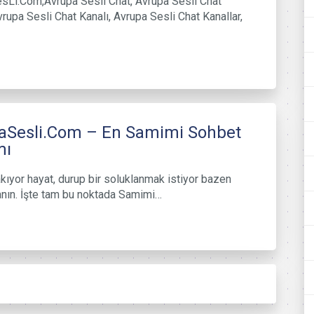
Li.Com,Avrupa Sesli Chat, Avrupa Sesli Chat
vrupa Sesli Chat Kanalı, Avrupa Sesli Chat Kanallar,
aSesli.Com – En Samimi Sohbet
mı
akıyor hayat, durup bir soluklanmak istiyor bazen
anın. İşte tam bu noktada Samimi…