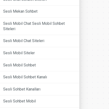
Sesli Mekan Sohbet
Sesli Mobil Chat Sesli Mobil Sohbet
Siteleri
Sesli Mobil Chat Siteleri
Sesli Mobil Siteler
Sesli Mobil Sohbet
Sesli Mobil Sohbet Kanalı
Sesli Sohbet Kanalları
Sesli Sohbet Mobil