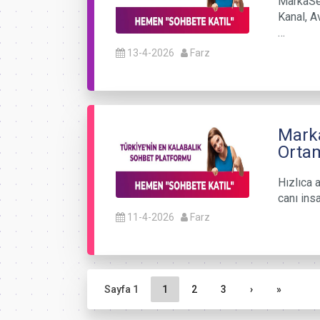
MarkaSes
Kanal, A
…
13-4-2026
Farz
Mark
Orta
Hızlıca 
canı ins
11-4-2026
Farz
Sayfa gezinme
Geçerli Sayfa
Sayfa
Sayfa
Sayfa 1
1
2
3
›
»