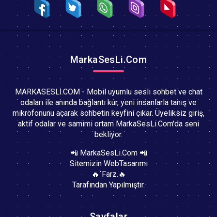
MarkaSesLi.Com
MARKASESLİ.COM - Mobil uyumlu sesli sohbet ve chat
odaları ile anında bağlantı kur, yeni insanlarla tanış ve
mikrofonunu açarak sohbetin keyfini çıkar. Üyeliksiz giriş,
aktif odalar ve samimi ortam MarkaSesLi.Com'da seni
bekliyor.
📲 MarkaSesLi.Com 📲
Sitemizin WebTasarımı
🔥`Farz.🔥
Tarafından Yapılmıştır.
Sayfalar