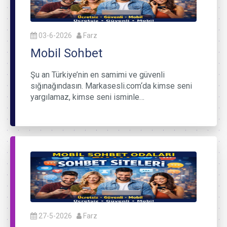
03-6-2026
Farz
Mobil Sohbet
Şu an Türkiye’nin en samimi ve güvenli
sığınağındasın. Markasesli.com‘da kimse seni
yargılamaz, kimse seni isminle…
27-5-2026
Farz