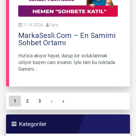
11-4-2026
Farz
MarkaSesli.Com – En Samimi
Sohbet Ortamı
Hızlıca akıyor hayat, durup bir soluklanmak
istiyor bazen canı insanın. İşte tam bu noktada
Samimi…
Sayfa gezinme
Geçerli Sayfa
Sayfa
Sayfa
1
2
3
›
»
Kategoriler