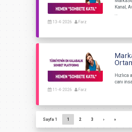
MarkaSes
Kanal, A
…
13-4-2026
Farz
Mark
Orta
Hızlıca 
canı ins
11-4-2026
Farz
Sayfa gezinme
Geçerli Sayfa
Sayfa
Sayfa
Sayfa 1
1
2
3
›
»