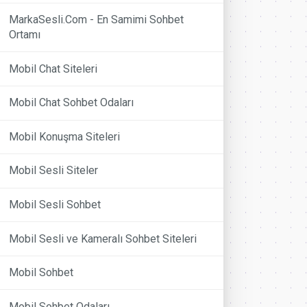
MarkaSesli.Com - En Samimi Sohbet
Ortamı
Mobil Chat Siteleri
Mobil Chat Sohbet Odaları
Mobil Konuşma Siteleri
Mobil Sesli Siteler
Mobil Sesli Sohbet
Mobil Sesli ve Kameralı Sohbet Siteleri
Mobil Sohbet
Mobil Sohbet Odaları