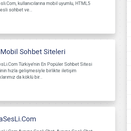
li.Com, kullanıcılarına mobil uyumlu, HTML5
sesli sohbet ve…
 Mobil Sohbet Siteleri
Li.Com Türkiye’nin En Popüler Sohbet Sitesi
nin hızla gelişmesiyle birlikte iletişim
klarımız da köklü bir…
aSesLi.Com