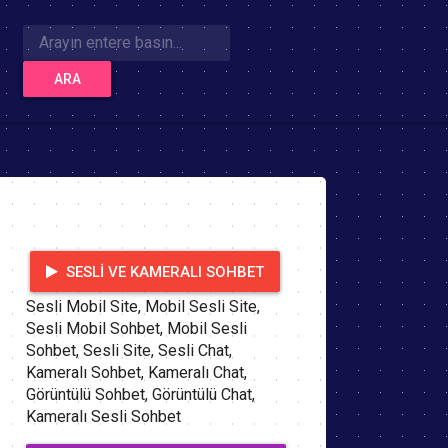
ARA
SESLI VE KAMERALI SOHBET
Sesli Mobil Site, Mobil Sesli Site,
Sesli Mobil Sohbet, Mobil Sesli
Sohbet, Sesli Site, Sesli Chat,
Kameralı Sohbet, Kameralı Chat,
Görüntülü Sohbet, Görüntülü Chat,
Kameralı Sesli Sohbet