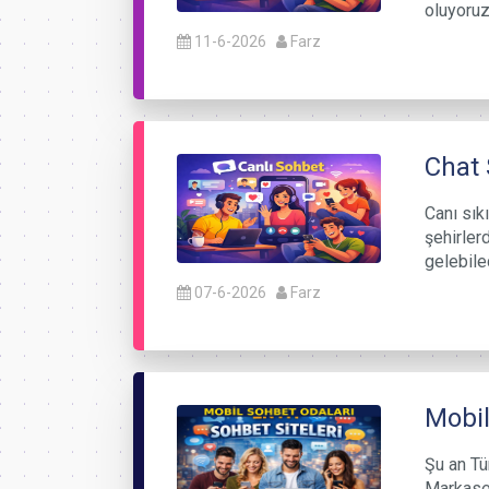
oluyoruz
11-6-2026
Farz
Chat 
Canı sık
şehirler
gelebile
07-6-2026
Farz
Mobil
Şu an Tü
Markases