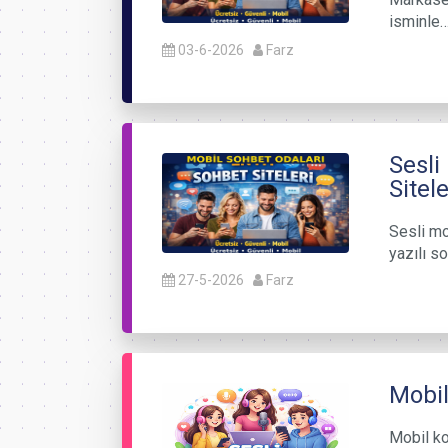
isminle
03-6-2026
Farz
Sesli
Sitele
Sesli mo
yazılı so
27-5-2026
Farz
Mobil
Mobil ko