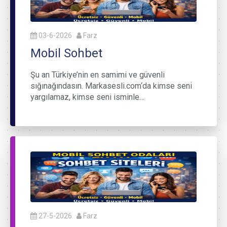
03-6-2026
Farz
Mobil Sohbet
Şu an Türkiye’nin en samimi ve güvenli
sığınağındasın. Markasesli.com‘da kimse seni
yargılamaz, kimse seni isminle…
27-5-2026
Farz