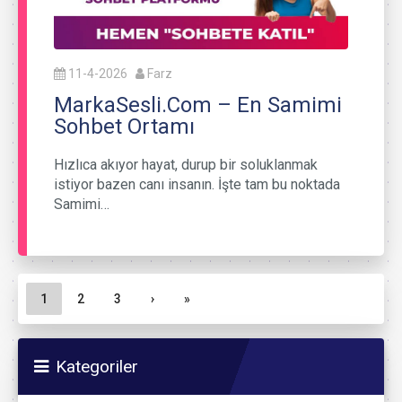
11-4-2026
Farz
MarkaSesli.Com – En Samimi
Sohbet Ortamı
Hızlıca akıyor hayat, durup bir soluklanmak
istiyor bazen canı insanın. İşte tam bu noktada
Samimi…
Sayfa gezinme
Geçerli Sayfa
Sayfa
Sayfa
1
2
3
›
»
Kategoriler