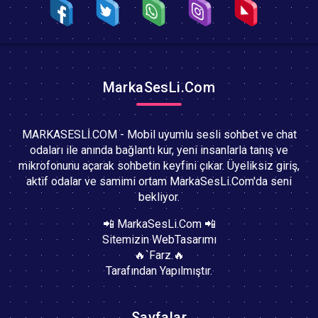
MarkaSesLi.Com
MARKASESLİ.COM - Mobil uyumlu sesli sohbet ve chat
odaları ile anında bağlantı kur, yeni insanlarla tanış ve
mikrofonunu açarak sohbetin keyfini çıkar. Üyeliksiz giriş,
aktif odalar ve samimi ortam MarkaSesLi.Com'da seni
bekliyor.
📲 MarkaSesLi.Com 📲
Sitemizin WebTasarımı
🔥`Farz.🔥
Tarafından Yapılmıştır.
Sayfalar