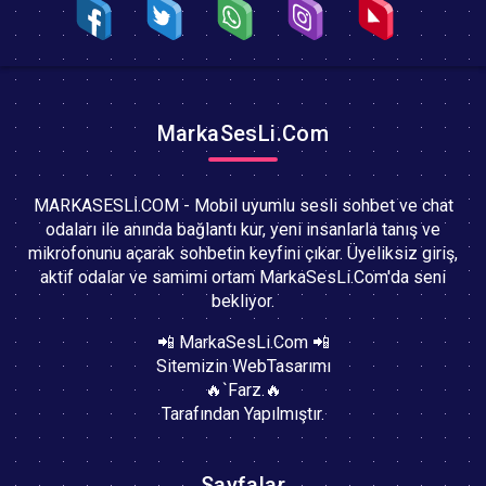
MarkaSesLi.Com
MARKASESLİ.COM - Mobil uyumlu sesli sohbet ve chat
odaları ile anında bağlantı kur, yeni insanlarla tanış ve
mikrofonunu açarak sohbetin keyfini çıkar. Üyeliksiz giriş,
aktif odalar ve samimi ortam MarkaSesLi.Com'da seni
bekliyor.
📲 MarkaSesLi.Com 📲
Sitemizin WebTasarımı
🔥`Farz.🔥
Tarafından Yapılmıştır.
Sayfalar