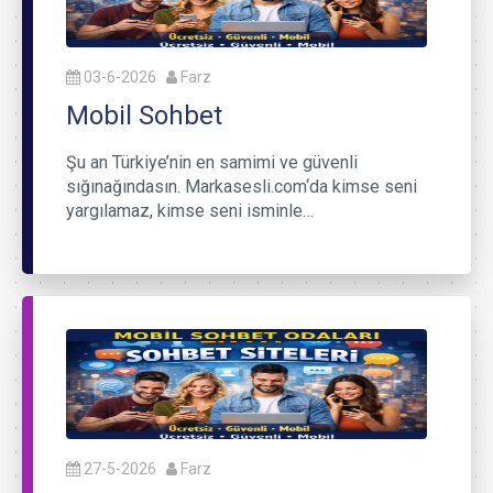
03-6-2026
Farz
Mobil Sohbet
Şu an Türkiye’nin en samimi ve güvenli
sığınağındasın. Markasesli.com‘da kimse seni
yargılamaz, kimse seni isminle…
27-5-2026
Farz