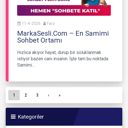
11-4-2026
Farz
MarkaSesli.Com – En Samimi
Sohbet Ortamı
Hızlıca akıyor hayat, durup bir soluklanmak
istiyor bazen canı insanın. İşte tam bu noktada
Samimi…
Sayfa gezinme
Geçerli Sayfa
Sayfa
Sayfa
1
2
3
›
»
Kategoriler