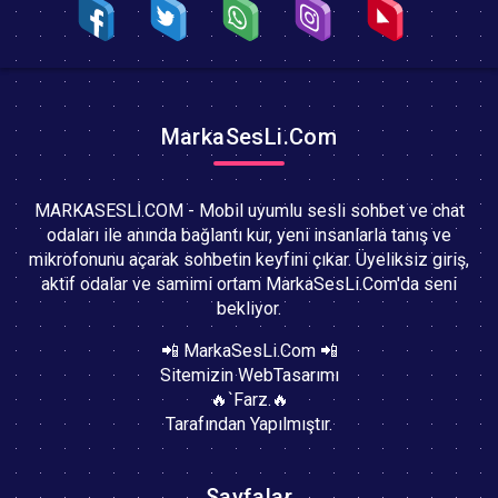
MarkaSesLi.Com
MARKASESLİ.COM - Mobil uyumlu sesli sohbet ve chat
odaları ile anında bağlantı kur, yeni insanlarla tanış ve
mikrofonunu açarak sohbetin keyfini çıkar. Üyeliksiz giriş,
aktif odalar ve samimi ortam MarkaSesLi.Com'da seni
bekliyor.
📲 MarkaSesLi.Com 📲
Sitemizin WebTasarımı
🔥`Farz.🔥
Tarafından Yapılmıştır.
Sayfalar