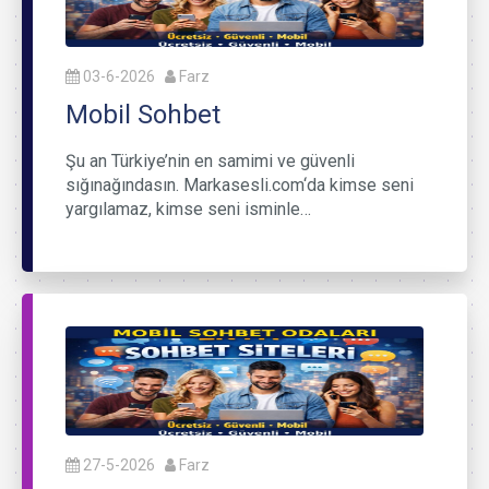
03-6-2026
Farz
Mobil Sohbet
Şu an Türkiye’nin en samimi ve güvenli
sığınağındasın. Markasesli.com‘da kimse seni
yargılamaz, kimse seni isminle…
27-5-2026
Farz