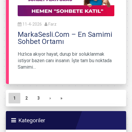
11-4-2026
Farz
MarkaSesli.Com – En Samimi
Sohbet Ortamı
Hızlıca akıyor hayat, durup bir soluklanmak
istiyor bazen canı insanın. İşte tam bu noktada
Samimi…
Sayfa gezinme
Geçerli Sayfa
Sayfa
Sayfa
1
2
3
›
»
Kategoriler