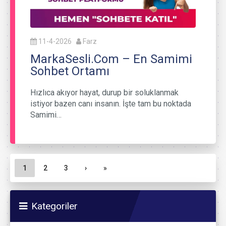
11-4-2026
Farz
MarkaSesli.Com – En Samimi
Sohbet Ortamı
Hızlıca akıyor hayat, durup bir soluklanmak
istiyor bazen canı insanın. İşte tam bu noktada
Samimi…
Sayfa gezinme
Geçerli Sayfa
Sayfa
Sayfa
1
2
3
›
»
Kategoriler