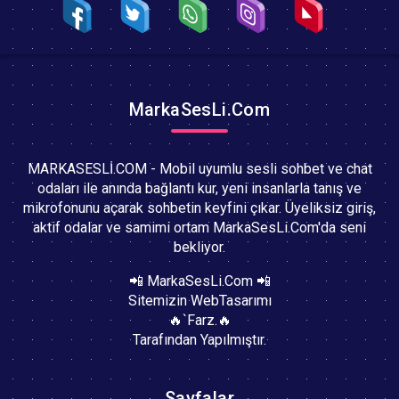
MarkaSesLi.Com
MARKASESLİ.COM - Mobil uyumlu sesli sohbet ve chat
odaları ile anında bağlantı kur, yeni insanlarla tanış ve
mikrofonunu açarak sohbetin keyfini çıkar. Üyeliksiz giriş,
aktif odalar ve samimi ortam MarkaSesLi.Com'da seni
bekliyor.
📲 MarkaSesLi.Com 📲
Sitemizin WebTasarımı
🔥`Farz.🔥
Tarafından Yapılmıştır.
Sayfalar