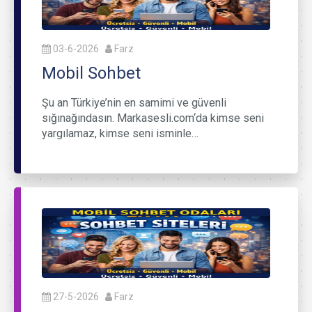
03-6-2026
Farz
Mobil Sohbet
Şu an Türkiye’nin en samimi ve güvenli
sığınağındasın. Markasesli.com‘da kimse seni
yargılamaz, kimse seni isminle…
27-5-2026
Farz