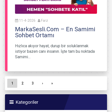
11-4-2026
Farz
MarkaSesli.Com – En Samimi
Sohbet Ortamı
Hızlıca akıyor hayat, durup bir soluklanmak
istiyor bazen canı insanın. İşte tam bu noktada
Samimi…
Sayfa gezinme
Geçerli Sayfa
Sayfa
Sayfa
1
2
3
›
»
Kategoriler