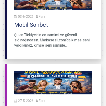
03-6-2026
Farz
Mobil Sohbet
Şu an Türkiye’nin en samimi ve güvenli
sığınağındasın. Markasesli.com‘da kimse seni
yargılamaz, kimse seni isminle…
27-5-2026
Farz