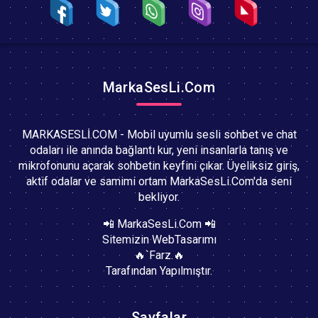
MarkaSesLi.Com
MARKASESLİ.COM - Mobil uyumlu sesli sohbet ve chat
odaları ile anında bağlantı kur, yeni insanlarla tanış ve
mikrofonunu açarak sohbetin keyfini çıkar. Üyeliksiz giriş,
aktif odalar ve samimi ortam MarkaSesLi.Com'da seni
bekliyor.
📲 MarkaSesLi.Com 📲
Sitemizin WebTasarımı
🔥`Farz.🔥
Tarafından Yapılmıştır.
Sayfalar