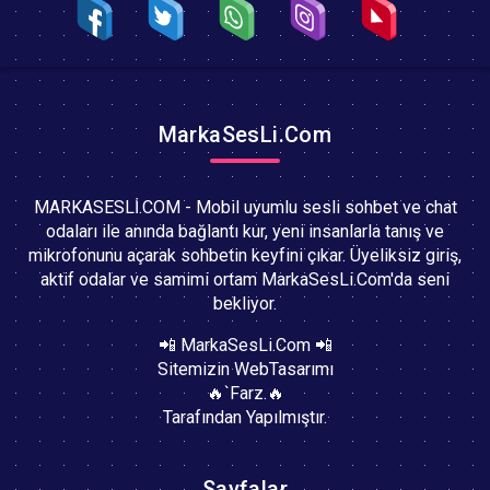
MarkaSesLi.Com
MARKASESLİ.COM - Mobil uyumlu sesli sohbet ve chat
odaları ile anında bağlantı kur, yeni insanlarla tanış ve
mikrofonunu açarak sohbetin keyfini çıkar. Üyeliksiz giriş,
aktif odalar ve samimi ortam MarkaSesLi.Com'da seni
bekliyor.
📲 MarkaSesLi.Com 📲
Sitemizin WebTasarımı
🔥`Farz.🔥
Tarafından Yapılmıştır.
Sayfalar