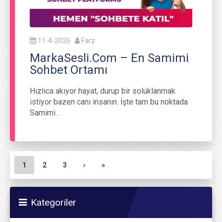
11-4-2026
Farz
MarkaSesli.Com – En Samimi
Sohbet Ortamı
Hızlıca akıyor hayat, durup bir soluklanmak
istiyor bazen canı insanın. İşte tam bu noktada
Samimi…
Sayfa gezinme
Geçerli Sayfa
Sayfa
Sayfa
1
2
3
›
»
Kategoriler