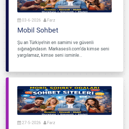
03-6-2026
Farz
Mobil Sohbet
Şu an Türkiye’nin en samimi ve güvenli
sığınağındasın. Markasesli.com‘da kimse seni
yargılamaz, kimse seni isminle…
27-5-2026
Farz