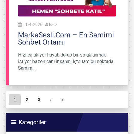
11-4-2026
Farz
MarkaSesli.Com – En Samimi
Sohbet Ortamı
Hızlıca akıyor hayat, durup bir soluklanmak
istiyor bazen canı insanın. İşte tam bu noktada
Samimi…
Sayfa gezinme
Geçerli Sayfa
Sayfa
Sayfa
1
2
3
›
»
Kategoriler