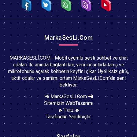
MarkaSesLi.Com
MARKASESLİ.COM - Mobil uyumlu sesli sohbet ve chat
odaları ile anında bağlantı kur, yeni insanlarla tanış ve
mikrofonunu açarak sohbetin keyfini çıkar. Üyeliksiz giriş,
aktif odalar ve samimi ortam MarkaSesLi.Com'da seni
bekliyor.
📲 MarkaSesLi.Com 📲
Sitemizin WebTasarımı
🔥`Farz.🔥
Tarafından Yapılmıştır.
Sayfalar