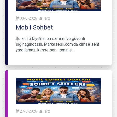
03-6-2026
Farz
Mobil Sohbet
Şu an Türkiye’nin en samimi ve güvenli
sığınağındasın. Markasesli.com‘da kimse seni
yargılamaz, kimse seni isminle…
27-5-2026
Farz