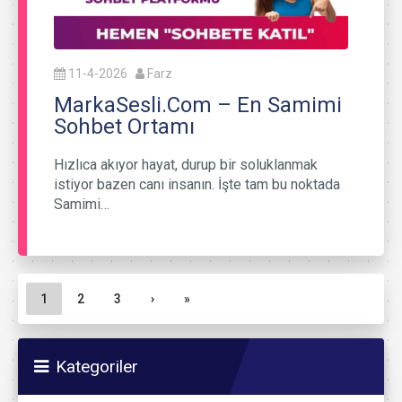
11-4-2026
Farz
MarkaSesli.Com – En Samimi
Sohbet Ortamı
Hızlıca akıyor hayat, durup bir soluklanmak
istiyor bazen canı insanın. İşte tam bu noktada
Samimi…
Sayfa gezinme
Geçerli Sayfa
Sayfa
Sayfa
1
2
3
›
»
Kategoriler