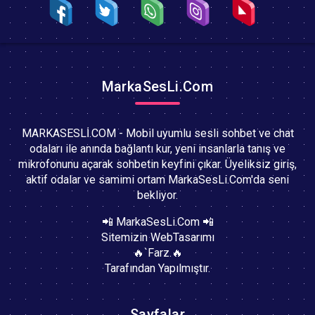
MarkaSesLi.Com
MARKASESLİ.COM - Mobil uyumlu sesli sohbet ve chat
odaları ile anında bağlantı kur, yeni insanlarla tanış ve
mikrofonunu açarak sohbetin keyfini çıkar. Üyeliksiz giriş,
aktif odalar ve samimi ortam MarkaSesLi.Com'da seni
bekliyor.
📲 MarkaSesLi.Com 📲
Sitemizin WebTasarımı
🔥`Farz.🔥
Tarafından Yapılmıştır.
Sayfalar