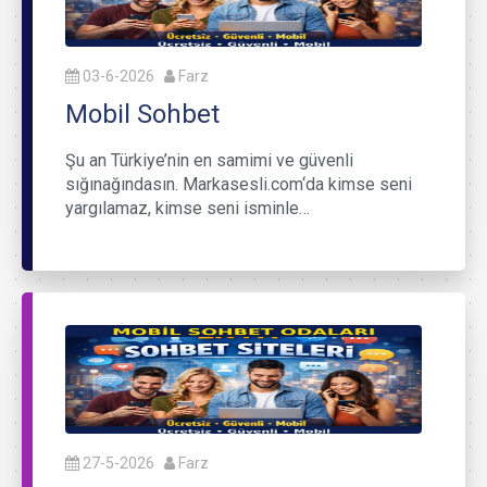
03-6-2026
Farz
Mobil Sohbet
Şu an Türkiye’nin en samimi ve güvenli
sığınağındasın. Markasesli.com‘da kimse seni
yargılamaz, kimse seni isminle…
27-5-2026
Farz