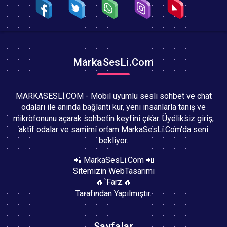
MarkaSesLi.Com
MARKASESLİ.COM - Mobil uyumlu sesli sohbet ve chat
odaları ile anında bağlantı kur, yeni insanlarla tanış ve
mikrofonunu açarak sohbetin keyfini çıkar. Üyeliksiz giriş,
aktif odalar ve samimi ortam MarkaSesLi.Com'da seni
bekliyor.
📲 MarkaSesLi.Com 📲
Sitemizin WebTasarımı
🔥`Farz.🔥
Tarafından Yapılmıştır.
Sayfalar