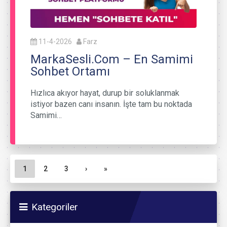
11-4-2026
Farz
MarkaSesli.Com – En Samimi
Sohbet Ortamı
Hızlıca akıyor hayat, durup bir soluklanmak
istiyor bazen canı insanın. İşte tam bu noktada
Samimi…
Sayfa gezinme
Geçerli Sayfa
Sayfa
Sayfa
1
2
3
›
»
Kategoriler