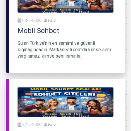
03-6-2026
Farz
Mobil Sohbet
Şu an Türkiye’nin en samimi ve güvenli
sığınağındasın. Markasesli.com‘da kimse seni
yargılamaz, kimse seni isminle…
27-5-2026
Farz