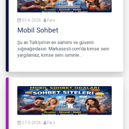
03-6-2026
Farz
Mobil Sohbet
Şu an Türkiye’nin en samimi ve güvenli
sığınağındasın. Markasesli.com‘da kimse seni
yargılamaz, kimse seni isminle…
27-5-2026
Farz