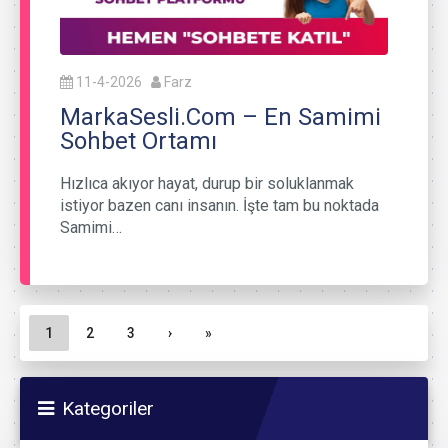
11-4-2026
Farz
MarkaSesli.Com – En Samimi
Sohbet Ortamı
Hızlıca akıyor hayat, durup bir soluklanmak
istiyor bazen canı insanın. İşte tam bu noktada
Samimi…
Sayfa gezinme
Geçerli Sayfa
Sayfa
Sayfa
1
2
3
›
»
Kategoriler