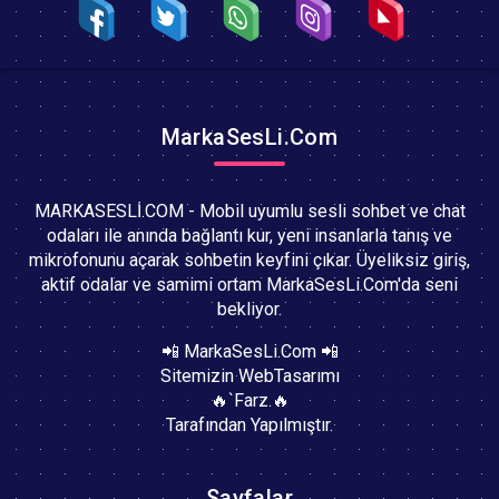
MarkaSesLi.Com
MARKASESLİ.COM - Mobil uyumlu sesli sohbet ve chat
odaları ile anında bağlantı kur, yeni insanlarla tanış ve
mikrofonunu açarak sohbetin keyfini çıkar. Üyeliksiz giriş,
aktif odalar ve samimi ortam MarkaSesLi.Com'da seni
bekliyor.
📲 MarkaSesLi.Com 📲
Sitemizin WebTasarımı
🔥`Farz.🔥
Tarafından Yapılmıştır.
Sayfalar