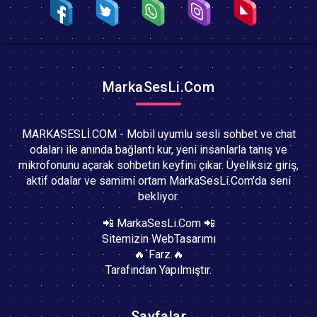
MarkaSesLi.Com
MARKASESLİ.COM - Mobil uyumlu sesli sohbet ve chat
odaları ile anında bağlantı kur, yeni insanlarla tanış ve
mikrofonunu açarak sohbetin keyfini çıkar. Üyeliksiz giriş,
aktif odalar ve samimi ortam MarkaSesLi.Com'da seni
bekliyor.
📲 MarkaSesLi.Com 📲
Sitemizin WebTasarımı
🔥`Farz.🔥
Tarafından Yapılmıştır.
Sayfalar