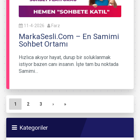
11-4-2026
Farz
MarkaSesli.Com – En Samimi
Sohbet Ortamı
Hızlıca akıyor hayat, durup bir soluklanmak
istiyor bazen canı insanın. İşte tam bu noktada
Samimi…
Sayfa gezinme
Geçerli Sayfa
Sayfa
Sayfa
1
2
3
›
»
Kategoriler