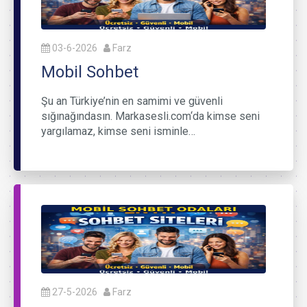
03-6-2026
Farz
Mobil Sohbet
Şu an Türkiye’nin en samimi ve güvenli
sığınağındasın. Markasesli.com‘da kimse seni
yargılamaz, kimse seni isminle…
27-5-2026
Farz