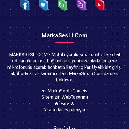
MarkaSesLi.Com
MARKASESLİ.COM - Mobil uyumlu sesli sohbet ve chat
odaları ile anında bağlantı kur, yeni insanlarla tanış ve
mikrofonunu açarak sohbetin keyfini çıkar. Üyeliksiz giriş,
aktif odalar ve samimi ortam MarkaSesLi.Com'da seni
bekliyor.
📲 MarkaSesLi.Com 📲
Sitemizin WebTasarımı
🔥`Farz.🔥
Tarafından Yapılmıştır.
Sayfalar