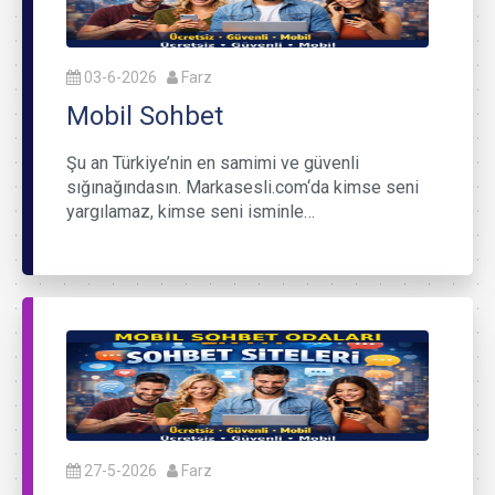
03-6-2026
Farz
Mobil Sohbet
Şu an Türkiye’nin en samimi ve güvenli
sığınağındasın. Markasesli.com‘da kimse seni
yargılamaz, kimse seni isminle…
27-5-2026
Farz