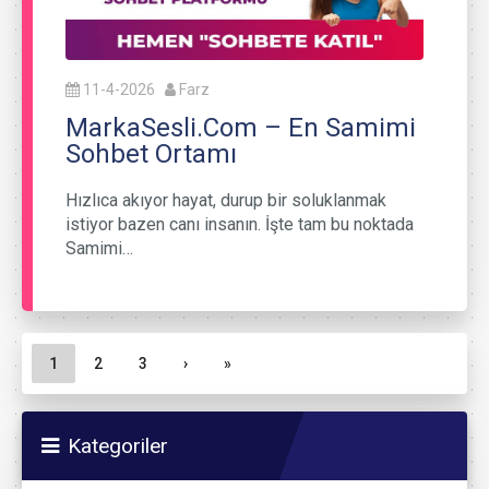
11-4-2026
Farz
MarkaSesli.Com – En Samimi
Sohbet Ortamı
Hızlıca akıyor hayat, durup bir soluklanmak
istiyor bazen canı insanın. İşte tam bu noktada
Samimi…
Sayfa gezinme
Geçerli Sayfa
Sayfa
Sayfa
1
2
3
›
»
Kategoriler