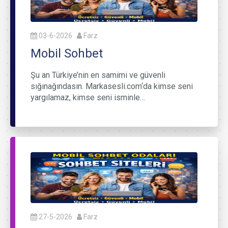
03-6-2026
Farz
Mobil Sohbet
Şu an Türkiye’nin en samimi ve güvenli
sığınağındasın. Markasesli.com‘da kimse seni
yargılamaz, kimse seni isminle…
27-5-2026
Farz