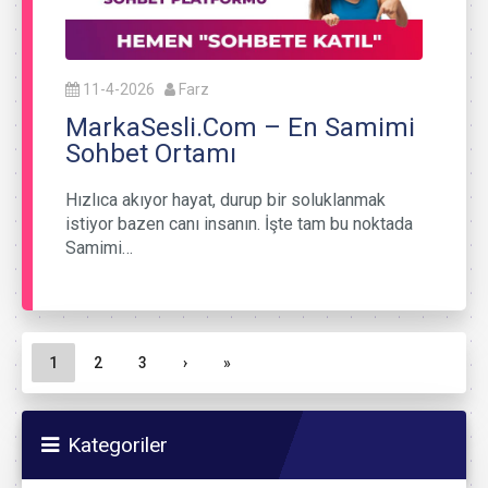
11-4-2026
Farz
MarkaSesli.Com – En Samimi
Sohbet Ortamı
Hızlıca akıyor hayat, durup bir soluklanmak
istiyor bazen canı insanın. İşte tam bu noktada
Samimi…
Sayfa gezinme
Geçerli Sayfa
Sayfa
Sayfa
1
2
3
›
»
Kategoriler