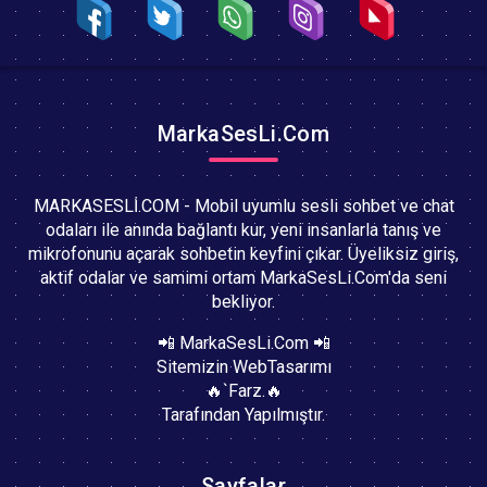
MarkaSesLi.Com
MARKASESLİ.COM - Mobil uyumlu sesli sohbet ve chat
odaları ile anında bağlantı kur, yeni insanlarla tanış ve
mikrofonunu açarak sohbetin keyfini çıkar. Üyeliksiz giriş,
aktif odalar ve samimi ortam MarkaSesLi.Com'da seni
bekliyor.
📲 MarkaSesLi.Com 📲
Sitemizin WebTasarımı
🔥`Farz.🔥
Tarafından Yapılmıştır.
Sayfalar