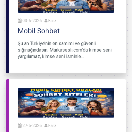
03-6-2026
Farz
Mobil Sohbet
Şu an Türkiye’nin en samimi ve güvenli
sığınağındasın. Markasesli.com‘da kimse seni
yargılamaz, kimse seni isminle…
27-5-2026
Farz