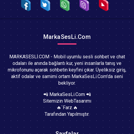
MarkaSesLi.Com
MARKASESLİ.COM - Mobil uyumlu sesli sohbet ve chat
odaları ile anında bağlantı kur, yeni insanlarla tanış ve
mikrofonunu açarak sohbetin keyfini çıkar. Üyeliksiz giriş,
aktif odalar ve samimi ortam MarkaSesLi.Com'da seni
bekliyor.
📲 MarkaSesLi.Com 📲
Sitemizin WebTasarımı
🔥`Farz.🔥
Tarafından Yapılmıştır.
Sayfalar