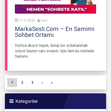
11-4-2026
Farz
MarkaSesli.Com – En Samimi
Sohbet Ortamı
Hızlıca akıyor hayat, durup bir soluklanmak
istiyor bazen canı insanın. İşte tam bu noktada
Samimi…
Sayfa gezinme
Geçerli Sayfa
Sayfa
Sayfa
1
2
3
›
»
Kategoriler