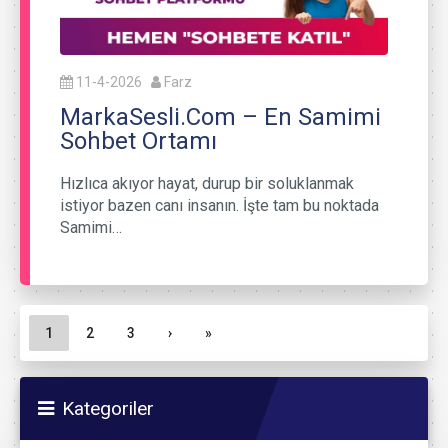
11-4-2026
Farz
MarkaSesli.Com – En Samimi
Sohbet Ortamı
Hızlıca akıyor hayat, durup bir soluklanmak
istiyor bazen canı insanın. İşte tam bu noktada
Samimi…
Sayfa gezinme
Geçerli Sayfa
Sayfa
Sayfa
1
2
3
›
»
Kategoriler