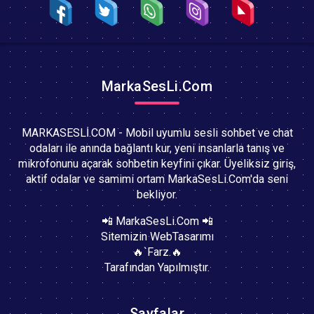
MarkaSesLi.Com
MARKASESLİ.COM - Mobil uyumlu sesli sohbet ve chat
odaları ile anında bağlantı kur, yeni insanlarla tanış ve
mikrofonunu açarak sohbetin keyfini çıkar. Üyeliksiz giriş,
aktif odalar ve samimi ortam MarkaSesLi.Com'da seni
bekliyor.
📲 MarkaSesLi.Com 📲
Sitemizin WebTasarımı
🔥`Farz.🔥
Tarafından Yapılmıştır.
Sayfalar