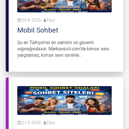
03-6-2026
Farz
Mobil Sohbet
Şu an Türkiye’nin en samimi ve güvenli
sığınağındasın. Markasesli.com‘da kimse seni
yargılamaz, kimse seni isminle…
27-5-2026
Farz