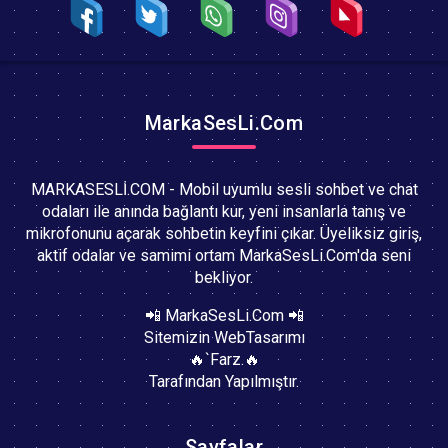
MarkaSesLi.Com
MARKASESLİ.COM - Mobil uyumlu sesli sohbet ve chat
odaları ile anında bağlantı kur, yeni insanlarla tanış ve
mikrofonunu açarak sohbetin keyfini çıkar. Üyeliksiz giriş,
aktif odalar ve samimi ortam MarkaSesLi.Com'da seni
bekliyor.
📲 MarkaSesLi.Com 📲
Sitemizin WebTasarımı
🔥`Farz.🔥
Tarafından Yapılmıştır.
Sayfalar