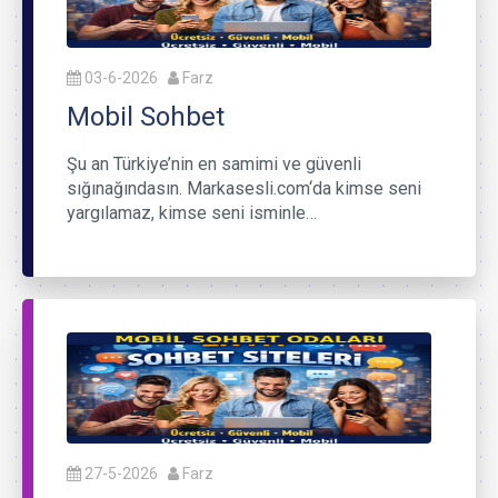
03-6-2026
Farz
Mobil Sohbet
Şu an Türkiye’nin en samimi ve güvenli
sığınağındasın. Markasesli.com‘da kimse seni
yargılamaz, kimse seni isminle…
27-5-2026
Farz