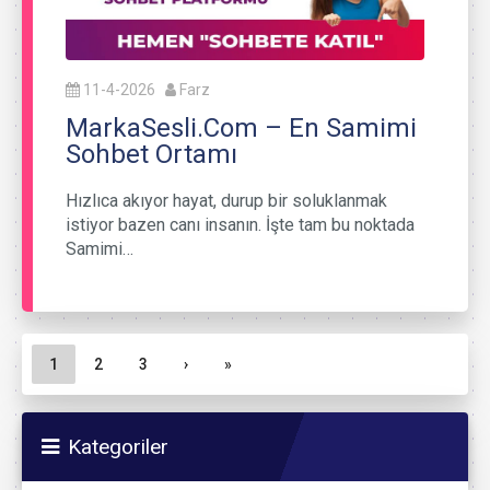
11-4-2026
Farz
MarkaSesli.Com – En Samimi
Sohbet Ortamı
Hızlıca akıyor hayat, durup bir soluklanmak
istiyor bazen canı insanın. İşte tam bu noktada
Samimi…
Sayfa gezinme
Geçerli Sayfa
Sayfa
Sayfa
1
2
3
›
»
Kategoriler