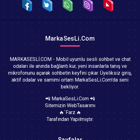
MarkaSesLi.Com
MARKASESLİ.COM - Mobil uyumlu sesli sohbet ve chat
odaları ile anında bağlantı kur, yeni insanlarla tanış ve
mikrofonunu açarak sohbetin keyfini çıkar. Üyeliksiz giriş,
aktif odalar ve samimi ortam MarkaSesLi.Com'da seni
bekliyor.
📲 MarkaSesLi.Com 📲
Sitemizin WebTasarımı
🔥`Farz.🔥
Tarafından Yapılmıştır.
Sayfalar