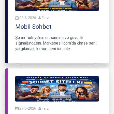
03-6-2026
Farz
Mobil Sohbet
Şu an Türkiye’nin en samimi ve güvenli
sığınağındasın. Markasesli.com‘da kimse seni
yargılamaz, kimse seni isminle…
27-5-2026
Farz