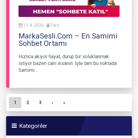
11-4-2026
Farz
MarkaSesli.Com – En Samimi
Sohbet Ortamı
Hızlıca akıyor hayat, durup bir soluklanmak
istiyor bazen canı insanın. İşte tam bu noktada
Samimi…
Sayfa gezinme
Geçerli Sayfa
Sayfa
Sayfa
1
2
3
›
»
Kategoriler