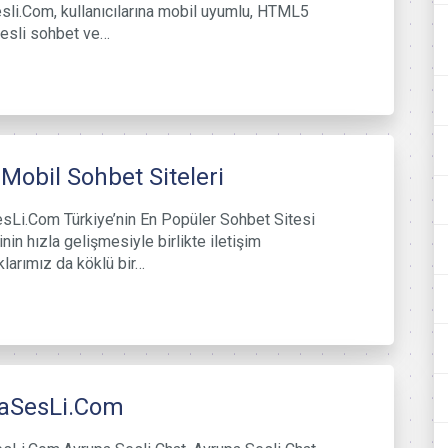
li.Com, kullanıcılarına mobil uyumlu, HTML5
sesli sohbet ve…
 Mobil Sohbet Siteleri
Li.Com Türkiye’nin En Popüler Sohbet Sitesi
nin hızla gelişmesiyle birlikte iletişim
klarımız da köklü bir…
aSesLi.Com