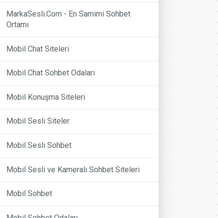
MarkaSesli.Com - En Samimi Sohbet
Ortamı
Mobil Chat Siteleri
Mobil Chat Sohbet Odaları
Mobil Konuşma Siteleri
Mobil Sesli Siteler
Mobil Sesli Sohbet
Mobil Sesli ve Kameralı Sohbet Siteleri
Mobil Sohbet
Mobil Sohbet Odaları