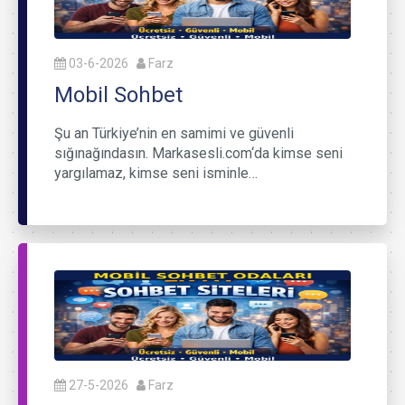
03-6-2026
Farz
Mobil Sohbet
Şu an Türkiye’nin en samimi ve güvenli
sığınağındasın. Markasesli.com‘da kimse seni
yargılamaz, kimse seni isminle…
27-5-2026
Farz