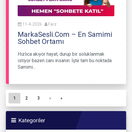
11-4-2026
Farz
MarkaSesli.Com – En Samimi
Sohbet Ortamı
Hızlıca akıyor hayat, durup bir soluklanmak
istiyor bazen canı insanın. İşte tam bu noktada
Samimi…
Sayfa gezinme
Geçerli Sayfa
Sayfa
Sayfa
1
2
3
›
»
Kategoriler