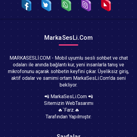
MarkaSesLi.Com
MARKASESLİ.COM - Mobil uyumlu sesli sohbet ve chat
odaları ile anında bağlantı kur, yeni insanlarla tanış ve
mikrofonunu açarak sohbetin keyfini çıkar. Üyeliksiz giriş,
aktif odalar ve samimi ortam MarkaSesLi.Com'da seni
bekliyor.
📲 MarkaSesLi.Com 📲
Sitemizin WebTasarımı
🔥`Farz.🔥
Tarafından Yapılmıştır.
Sayfalar