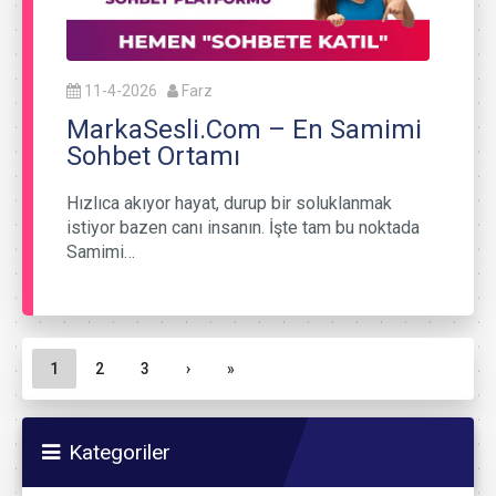
11-4-2026
Farz
MarkaSesli.Com – En Samimi
Sohbet Ortamı
Hızlıca akıyor hayat, durup bir soluklanmak
istiyor bazen canı insanın. İşte tam bu noktada
Samimi…
Sayfa gezinme
Geçerli Sayfa
Sayfa
Sayfa
1
2
3
›
»
Kategoriler