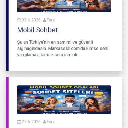
03-6-2026
Farz
Mobil Sohbet
Şu an Türkiye’nin en samimi ve güvenli
sığınağındasın. Markasesli.com‘da kimse seni
yargılamaz, kimse seni isminle…
27-5-2026
Farz