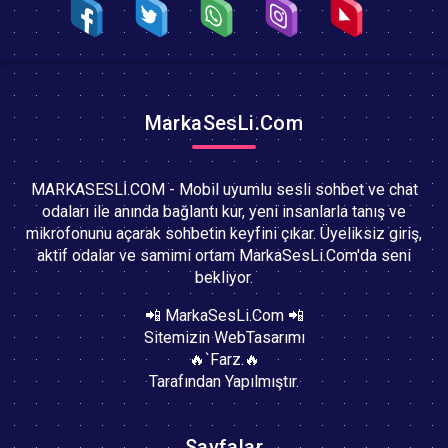
MarkaSesLi.Com
MARKASESLİ.COM - Mobil uyumlu sesli sohbet ve chat
odaları ile anında bağlantı kur, yeni insanlarla tanış ve
mikrofonunu açarak sohbetin keyfini çıkar. Üyeliksiz giriş,
aktif odalar ve samimi ortam MarkaSesLi.Com'da seni
bekliyor.
📲 MarkaSesLi.Com 📲
Sitemizin WebTasarımı
🔥`Farz.🔥
Tarafından Yapılmıştır.
Sayfalar